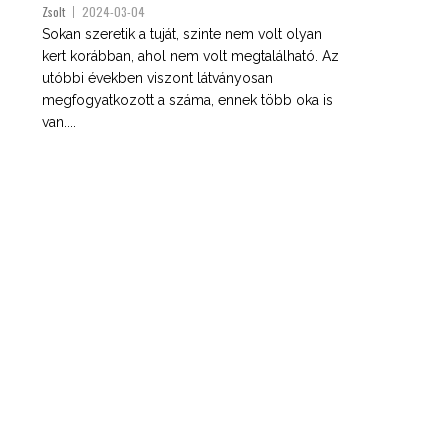
Zsolt
2024-03-04
Sokan szeretik a tuját, szinte nem volt olyan
kert korábban, ahol nem volt megtalálható. Az
utóbbi években viszont látványosan
megfogyatkozott a száma, ennek több oka is
van....