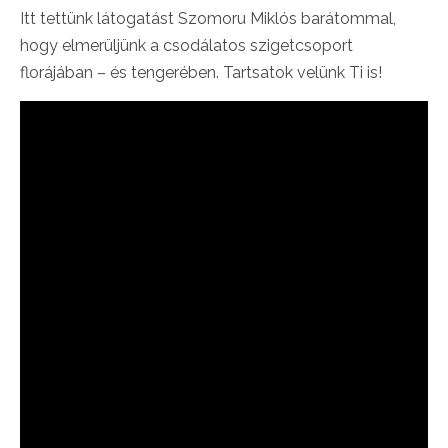
Itt tettünk látogatást Szomoru Miklós barátommal,
hogy elmerüljünk a csodálatos szigetcsoport
florájában – és tengerében. Tartsatok velünk Ti is!