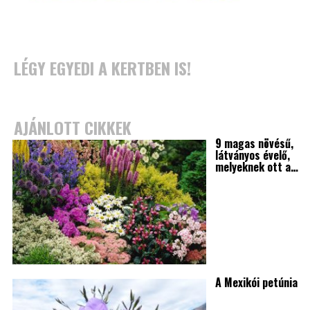
LÉGY EGYEDI A KERTBEN IS!
AJÁNLOTT CIKKEK
9 magas növésű,
látványos évelő,
melyeknek ott a…
A Mexikói petúnia