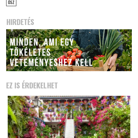
ŐSZ
HIRDETÉS
EZ IS ÉRDEKELHET