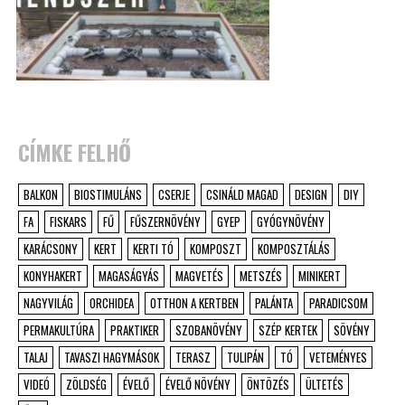
CÍMKE FELHŐ
BALKON
BIOSTIMULÁNS
CSERJE
CSINÁLD MAGAD
DESIGN
DIY
FA
FISKARS
FŰ
FŰSZERNÖVÉNY
GYEP
GYÓGYNÖVÉNY
KARÁCSONY
KERT
KERTI TÓ
KOMPOSZT
KOMPOSZTÁLÁS
KONYHAKERT
MAGASÁGYÁS
MAGVETÉS
METSZÉS
MINIKERT
NAGYVILÁG
ORCHIDEA
OTTHON A KERTBEN
PALÁNTA
PARADICSOM
PERMAKULTÚRA
PRAKTIKER
SZOBANÖVÉNY
SZÉP KERTEK
SÖVÉNY
TALAJ
TAVASZI HAGYMÁSOK
TERASZ
TULIPÁN
TÓ
VETEMÉNYES
VIDEÓ
ZÖLDSÉG
ÉVELŐ
ÉVELŐ NÖVÉNY
ÖNTÖZÉS
ÜLTETÉS