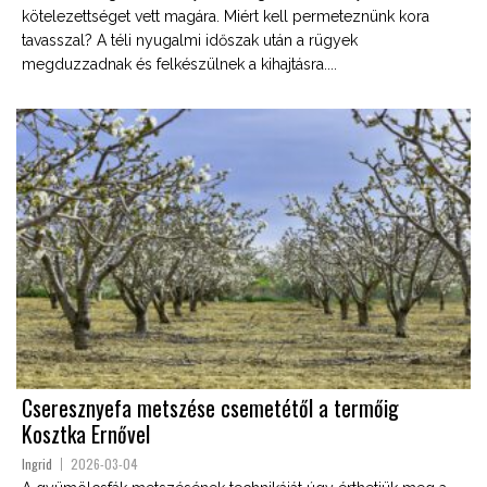
kötelezettséget vett magára. Miért kell permeteznünk kora
tavasszal? A téli nyugalmi időszak után a rügyek
megduzzadnak és felkészülnek a kihajtásra....
Cseresznyefa metszése csemetétől a termőig
Kosztka Ernővel
Ingrid
2026-03-04