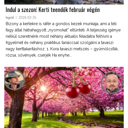
Indul a szezon! Kerti teendők február végén
Ingrid
2026-02-25
Bizony a kertekre is ráfér a gondos kezek munkája, ami a téli
fagy által hátrahagyott „nyomokat” eltünteti. A teljesség igénye
nélkül szeretnénk most néhány aktuális feladatra felhívni a
figyelmet és néhány praktikus tanáccsal szolgálni a tavaszi
nagy kerttakarításhoz. 1. Kora tavaszi metszés – gyümölcsfák,
rózsa, sövények, cserjék Ha enyhe...