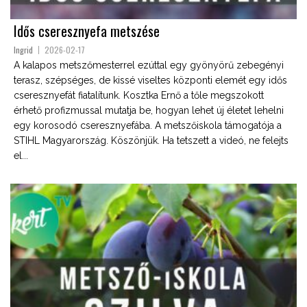
Idős cseresznyefa metszése
Ingrid
2026-02-17
A kalapos metszőmesterrel ezúttal egy gyönyörű zebegényi
terasz, szépséges, de kissé viseltes központi elemét egy idős
cseresznyefát fiatalítunk. Kosztka Ernő a tőle megszokott
érhető profizmussal mutatja be, hogyan lehet új életet lehelni
egy korosodó cseresznyefába. A metszőiskola támogatója a
STIHL Magyarország. Köszönjük. Ha tetszett a videó, ne felejts
el...