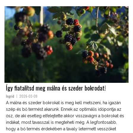
Így fiatalítsd meg málna és szeder bokrodat!
Ingrid
2026-03-09
A málna és szeder bokrokat is meg kell metszeni, ha igazán
szép és bő termést akarunk. Ennek az optimális időpontja az
ősz, de aki esetleg elfelejtette akkor visszavágni a bokrokat és
indákat, most tavasszal is megteheti még. A legfontosabb,
hogy a bő termés érdekében a tavaly letermett vesszőket