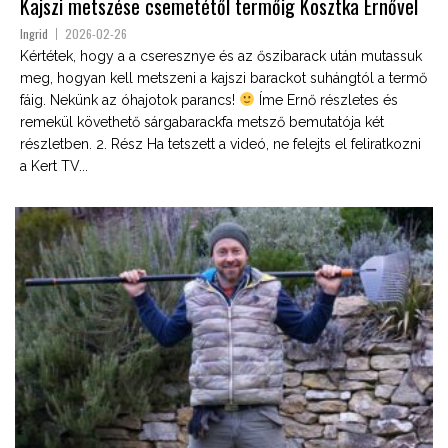
Kajszi metszése csemetétől termőig Kosztka Ernővel
Ingrid
2026-02-26
Kértétek, hogy a a cseresznye és az őszibarack után mutassuk
meg, hogyan kell metszeni a kajszi barackot suhángtól a termő
fáig. Nekünk az óhajotok parancs!
Íme Ernő részletes és
remekül követhető sárgabarackfa metsző bemutatója két
részletben. 2. Rész Ha tetszett a videó, ne felejts el feliratkozni
a Kert TV...