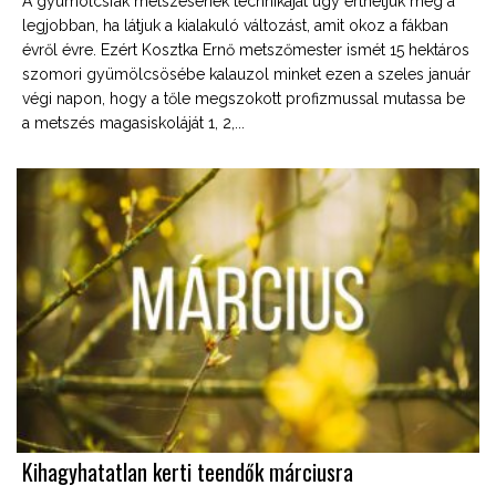
A gyümölcsfák metszésének technikáját úgy érthetjük meg a
legjobban, ha látjuk a kialakuló változást, amit okoz a fákban
évről évre. Ezért Kosztka Ernő metszőmester ismét 15 hektáros
szomori gyümölcsösébe kalauzol minket ezen a szeles január
végi napon, hogy a tőle megszokott profizmussal mutassa be
a metszés magasiskoláját 1, 2,...
Kihagyhatatlan kerti teendők márciusra