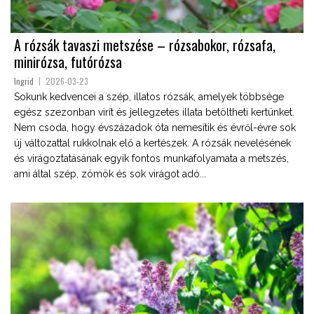
A rózsák tavaszi metszése – rózsabokor, rózsafa,
minirózsa, futórózsa
Ingrid
2026-03-23
Sokunk kedvencei a szép, illatos rózsák, amelyek többsége
egész szezonban virít és jellegzetes illata betöltheti kertünket.
Nem csoda, hogy évszázadok óta nemesítik és évről-évre sok
új változattal rukkolnak elő a kertészek. A rózsák nevelésének
és virágoztatásának egyik fontos munkafolyamata a metszés,
ami által szép, zömök és sok virágot adó...