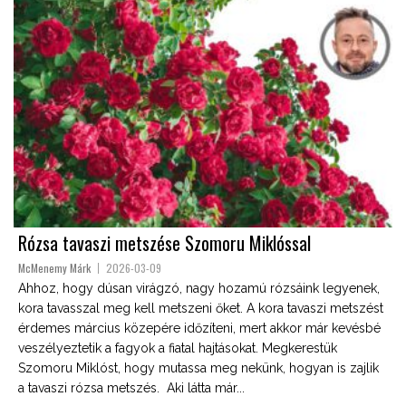
Rózsa tavaszi metszése Szomoru Miklóssal
McMenemy Márk
2026-03-09
Ahhoz, hogy dúsan virágzó, nagy hozamú rózsáink legyenek,
kora tavasszal meg kell metszeni őket. A kora tavaszi metszést
érdemes március közepére időzíteni, mert akkor már kevésbé
veszélyeztetik a fagyok a fiatal hajtásokat. Megkerestük
Szomoru Miklóst, hogy mutassa meg nekünk, hogyan is zajlik
a tavaszi rózsa metszés. Aki látta már...