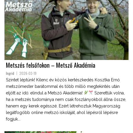
Metszés felsőfokon – Metsző Akadémia
Ingrid
2026-03-19
Szintet léptünk! Kilenc év közös kertészkedés Kosztka Ernő
metszőmester barátommal és több millió megtekintés után
eljött az idő: elindul a Metsző Akadémia!
Szerettük volna,
ha a metszés tudománya nem csak foszlányokból állna össze,
hanem egy kerek egésszé. Ezért létrehoztuk Magyarország
legátfogóbb online metsző iskoláját, ahol lépésről lépésre
fogjuk...