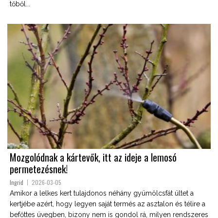
tőből...
Mozgolódnak a kártevők, itt az ideje a lemosó
permetezésnek!
Ingrid
2026-03-05
Amikor a lelkes kert tulajdonos néhány gyümölcsfát ültet a
kertjébe azért, hogy legyen saját termés az asztalon és télire a
befőttes üvegben, bizony nem is gondol rá, milyen rendszeres