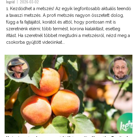
Ingrid
2026-03-02
1. Kezdődhet a metszés! Az egyik legfontosabb aktuális teendő
a tavaszi metszés. A profi metszés nagyon összetett dolog,
függ a fa fajtájától, korától és attól, hogy pontosan mit is
szeretnénk elérni; több termést, korona kialakítást, esetleg
ifitást. Ha szeretnél többet megtudni a metszésről, nézd meg a
csokorba gyűjtött videóinkat...