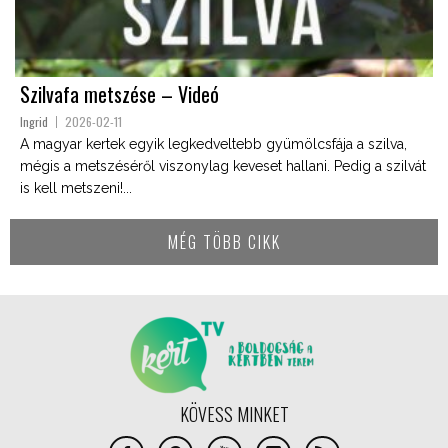
Szilvafa metszése – Videó
Ingrid
2026-02-11
A magyar kertek egyik legkedveltebb gyümölcsfája a szilva,
mégis a metszéséről viszonylag keveset hallani. Pedig a szilvát
is kell metszeni!...
MÉG TÖBB CIKK
KÖVESS MINKET