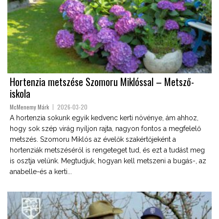
Hortenzia metszése Szomoru Miklóssal – Metsző-
iskola
McMenemy Márk
2026-03-20
A hortenzia sokunk egyik kedvenc kerti növénye, ám ahhoz,
hogy sok szép virág nyíljon rajta, nagyon fontos a megfelelő
metszés. Szomoru Miklós az évelők szakértőjeként a
hortenziák metszéséről is rengeteget tud, és ezt a tudást meg
is osztja velünk. Megtudjuk, hogyan kell metszeni a bugás-, az
anabelle-és a kerti...