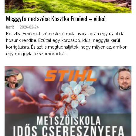
Meggyfa metszése Kosztka Ernővel – videó
Ingrid
2026-02-24
Kosztka Ernő metszőmester útmutatásai alapján egy újabb fát
hozunk rendbe. Ezúttal egy korosabb, idős meggyfa kerül
korrigálásra. És azt is megtudhatjátok, hogy milyen az, amikor
egy meggyfa “elszomorodik”....