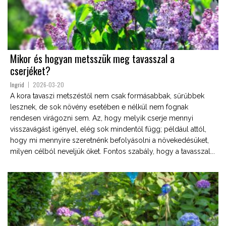
Mikor és hogyan metsszük meg tavasszal a
cserjéket?
Ingrid
2026-03-20
A kora tavaszi metszéstől nem csak formásabbak, sűrűbbek
lesznek, de sok növény esetében e nélkül nem fognak
rendesen virágozni sem. Az, hogy melyik cserje mennyi
visszavágást igényel, elég sok mindentől függ; például attól,
hogy mi mennyire szeretnénk befolyásolni a növekedésüket,
milyen célból neveljük őket. Fontos szabály, hogy a tavasszal...