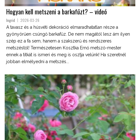
Hogyan kell metszeni a barkafűzt? – videó
Ingrid
2026-03-26
A tavasz és a húsvéti dekoráció elmaradhatatlan része a
gyönyörűen csüngő barkafűz. De nem magától lesz ám ilyen
szép ez a fa sem, hanem a szakszerű és rendszeres
metszéstől! Természetesen Kosztka Ernő metsző-mester
ennek a titkát is ismeri és meg is osztja velünk! Ha szeretnél
jobban elmélyedni a metszés...