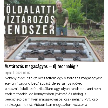
Víztározós magaságyás – új technológia
Ingrid
2026-06-07
Néhány évvel ezelőtt készítettem egy víztározós magaságyást,
egy ún. “wicking bed” ágyást, de ez sajnos idővel
elhasználódott, ezért kitaláltam egy olyan rendszert, ami nem
csak tartósabb, de könnyebben javítható és utólag is
beépíthető bármilyen magaságyásba, csak néhány PVC cső
szükséges hozzá. Videómban megosztom veletek a