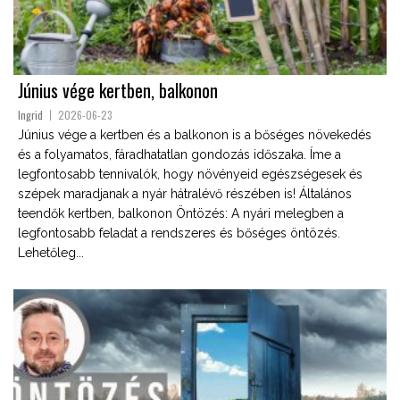
Június vége kertben, balkonon
Ingrid
2026-06-23
Június vége a kertben és a balkonon is a bőséges növekedés
és a folyamatos, fáradhatatlan gondozás időszaka. Íme a
legfontosabb tennivalók, hogy növényeid egészségesek és
szépek maradjanak a nyár hátralévő részében is! Általános
teendők kertben, balkonon Öntözés: A nyári melegben a
legfontosabb feladat a rendszeres és bőséges öntözés.
Lehetőleg...