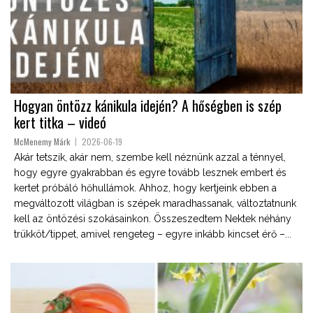
Hogyan öntözz kánikula idején? A hőségben is szép
kert titka – videó
McMenemy Márk
2026-06-19
Akár tetszik, akár nem, szembe kell néznünk azzal a ténnyel,
hogy egyre gyakrabban és egyre tovább lesznek embert és
kertet próbáló hőhullámok. Ahhoz, hogy kertjeink ebben a
megváltozott világban is szépek maradhassanak, változtatnunk
kell az öntözési szokásainkon. Összeszedtem Nektek néhány
trükköt/tippet, amivel rengeteg – egyre inkább kincset érő –...