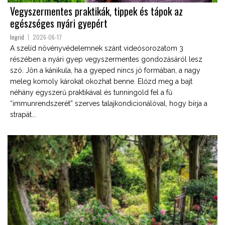
Vegyszermentes praktikák, tippek és tápok az
egészséges nyári gyepért
Ingrid
2026-06-17
A szelíd növényvédelemnek szánt videósorozatom 3
részében a nyári gyep vegyszermentes gondozásáról lesz
szó. Jön a kánikula, ha a gyeped nincs jó formában, a nagy
meleg komoly károkat okozhat benne. Előzd meg a bajt
néhány egyszerű praktikával és tunningold fel a fű
“immunrendszerét” szerves talajkondicionálóval, hogy bírja a
strapát...