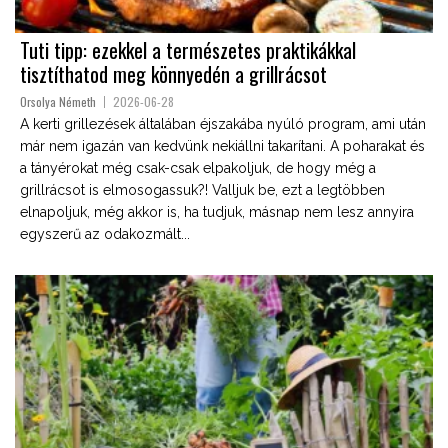
Tuti tipp: ezekkel a természetes praktikákkal
tisztíthatod meg könnyedén a grillrácsot
Orsolya Németh
2026-06-28
A kerti grillezések általában éjszakába nyúló program, ami után
már nem igazán van kedvünk nekiállni takarítani. A poharakat és
a tányérokat még csak-csak elpakoljuk, de hogy még a
grillrácsot is elmosogassuk?! Valljuk be, ezt a legtöbben
elnapoljuk, még akkor is, ha tudjuk, másnap nem lesz annyira
egyszerű az odakozmált...