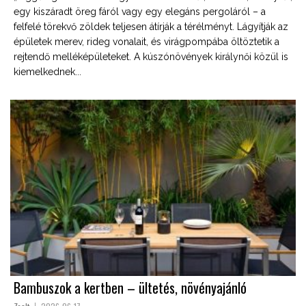
egy kiszáradt öreg fáról vagy egy elegáns pergoláról – a
felfelé törekvő zöldek teljesen átírják a térélményt. Lágyítják az
épületek merev, rideg vonalait, és virágpompába öltöztetik a
rejtendő melléképületeket. A kúszónövények királynői közül is
kiemelkednek...
Bambuszok a kertben – ültetés, növényajánló