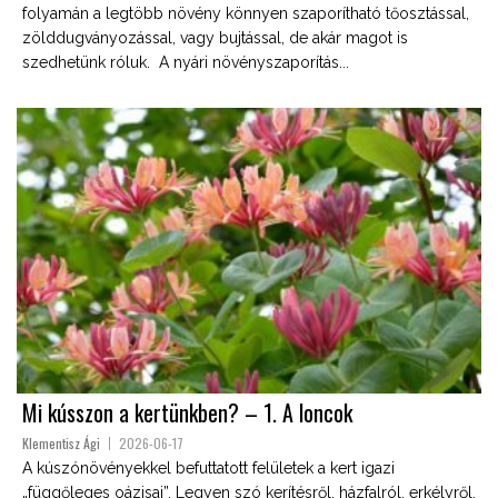
folyamán a legtöbb növény könnyen szaporítható tőosztással,
zölddugványozással, vagy bujtással, de akár magot is
szedhetünk róluk. A nyári növényszaporítás...
Mi kússzon a kertünkben? – 1. A loncok
Klementisz Ági
2026-06-17
A kúszónövényekkel befuttatott felületek a kert igazi
„függőleges oázisai”. Legyen szó kerítésről, házfalról, erkélyről,