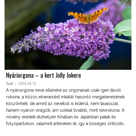
Nyáriorgona – a kert Jolly Jokere
Zsolt
2026-06-12
A nyáriorgona neve ellenére az orgonának csak igen távoli
rokona, a közös elnevezést inkább hasonló megjelenésének
köszönheti, de amint az nevéből is kiderül, nem tavasszal,
hanem nyáron virágzik, ám sokkal tovább, mint névrokona. A
növény eredeti élőhelyén Kínában és Japánban patak és
folyópartokon, valamint ártereken él, így a bőséges öntözés...