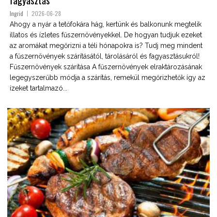
fagyasztás
Ingrid
2026-06-28
Ahogy a nyár a tetőfokára hág, kertünk és balkonunk megtelik
illatos és ízletes fűszernövényekkel. De hogyan tudjuk ezeket
az aromákat megőrizni a téli hónapokra is? Tudj meg mindent
a fűszernövények szárításától, tárolásáról és fagyasztásukról!
Fűszernövények szárítása A fűszernövények elraktározásának
legegyszerűbb módja a szárítás, remekül megőrizhetők így az
ízeket tartalmazó...