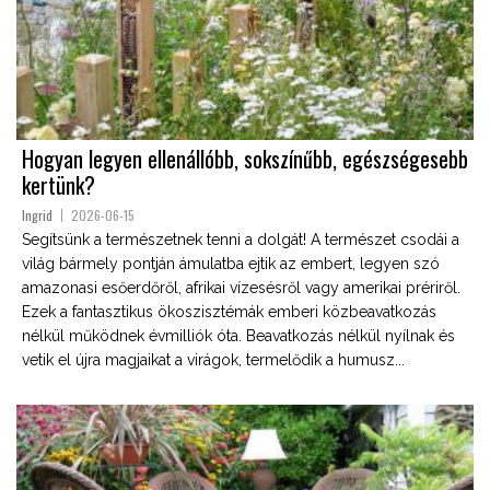
Hogyan legyen ellenállóbb, sokszínűbb, egészségesebb
kertünk?
Ingrid
2026-06-15
Segítsünk a természetnek tenni a dolgát! A természet csodái a
világ bármely pontján ámulatba ejtik az embert, legyen szó
amazonasi esőerdőről, afrikai vízesésről vagy amerikai prériről.
Ezek a fantasztikus ökoszisztémák emberi közbeavatkozás
nélkül működnek évmilliók óta. Beavatkozás nélkül nyílnak és
vetik el újra magjaikat a virágok, termelődik a humusz...