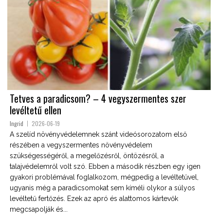
Tetves a paradicsom? – 4 vegyszermentes szer
levéltetű ellen
Ingrid
2026-06-19
A szelíd növényvédelemnek szánt videósorozatom első
részében a vegyszermentes növényvédelem
szükségességéről, a megelőzésről, öntözésről, a
talajvédelemről volt szó. Ebben a második részben egy igen
gyakori problémával foglalkozom, mégpedig a levéltetűvel,
ugyanis még a paradicsomokat sem kíméli olykor a súlyos
levéltetű fertőzés. Ezek az apró és alattomos kártevők
megcsapolják és...