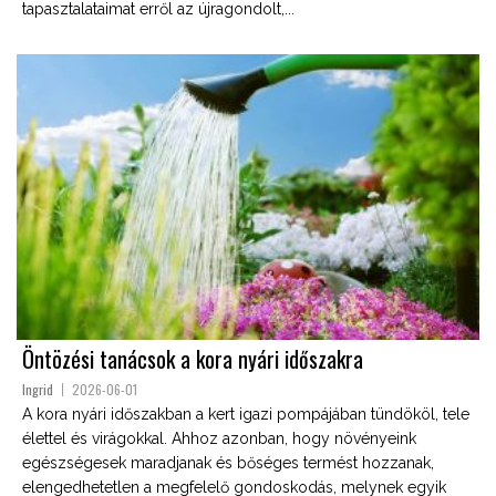
tapasztalataimat erről az újragondolt,...
Öntözési tanácsok a kora nyári időszakra
Ingrid
2026-06-01
A kora nyári időszakban a kert igazi pompájában tündököl, tele
élettel és virágokkal. Ahhoz azonban, hogy növényeink
egészségesek maradjanak és bőséges termést hozzanak,
elengedhetetlen a megfelelő gondoskodás, melynek egyik