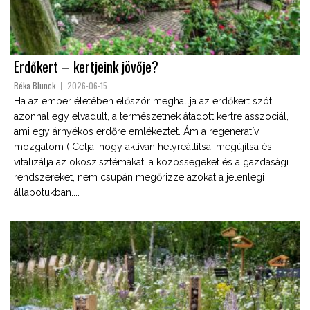
Erdőkert – kertjeink jövője?
Réka Blunck
2026-06-15
Ha az ember életében először meghallja az erdőkert szót,
azonnal egy elvadult, a természetnek átadott kertre asszociál,
ami egy árnyékos erdőre emlékeztet. Ám a regeneratív
mozgalom ( Célja, hogy aktívan helyreállítsa, megújítsa és
vitalizálja az ökoszisztémákat, a közösségeket és a gazdasági
rendszereket, nem csupán megőrizze azokat a jelenlegi
állapotukban....