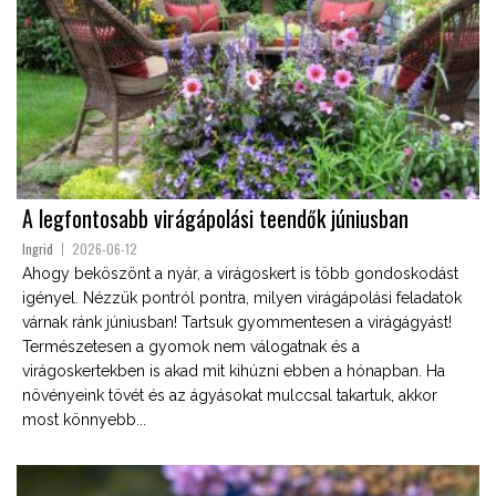
A legfontosabb virágápolási teendők júniusban
Ingrid
2026-06-12
Ahogy beköszönt a nyár, a virágoskert is több gondoskodást
igényel. Nézzük pontról pontra, milyen virágápolási feladatok
várnak ránk júniusban! Tartsuk gyommentesen a virágágyást!
Természetesen a gyomok nem válogatnak és a
virágoskertekben is akad mit kihúzni ebben a hónapban. Ha
növényeink tövét és az ágyásokat mulccsal takartuk, akkor
most könnyebb...