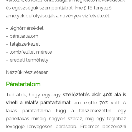
és egészségük szempontjából. Íme 5 fő tényező,
amelyek befolyásolják a növények vízfelvételét:
– léghőmérséklet
– páratartalom
– talajszerkezet
– lombfelület mérete
– eredeti termőhely
Nézzük részletesen:
Páratartalom
Tudtátok, hogy egy-egy
szellőztetés akár 40% alá is
viheti a relatív páratartalmat
,
ami előtte 70% volt! A
lakás páratartalma függ a
falszerkezettől
: egy
panellakás mindig nagyon száraz, míg egy téglaház
levegője lényegesen párásabb. Érdemes beszerezni