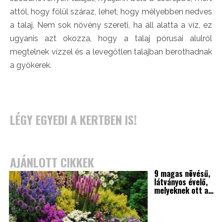
attól, hogy fölül száraz, lehet, hogy mélyebben nedves
a talaj. Nem sok növény szereti, ha áll alatta a víz, ez
ugyanis azt okozza, hogy a talaj pórusai alulról
megtelnek vízzel és a levegőtlen talajban berothadnak
a gyökerek.
LÉGY EGYEDI A KERTBEN IS!
AJÁNLOTT CIKKEK
9 magas növésű,
látványos évelő,
melyeknek ott a…