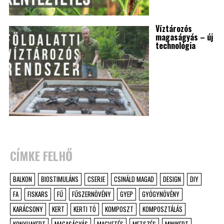
Víztározós
magaságyás – új
technológia
CÍMKE FELHŐ
BALKON
BIOSTIMULÁNS
CSERJE
CSINÁLD MAGAD
DESIGN
DIY
FA
FISKARS
FŰ
FŰSZERNÖVÉNY
GYEP
GYÓGYNÖVÉNY
KARÁCSONY
KERT
KERTI TÓ
KOMPOSZT
KOMPOSZTÁLÁS