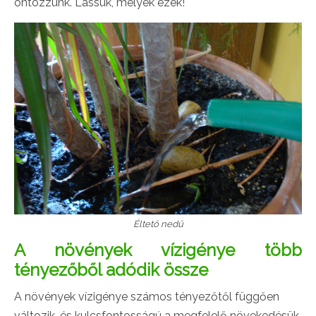
öntözzünk. Lássuk, melyek ezek!
Éltető nedű
A növények vízigénye több
tényezőből adódik össze
A növények vízigénye számos tényezőtől függően
változik, és kulcsfontosságú a megfelelő növekedésük