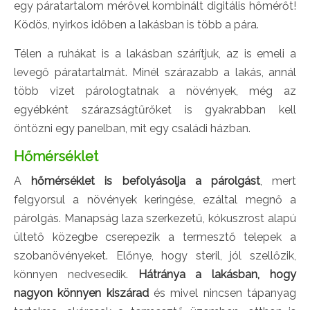
egy páratartalom mérővel kombinált digitális hőmérőt!
Ködös, nyirkos időben a lakásban is több a pára.
Télen a ruhákat is a lakásban szárítjuk, az is emeli a
levegő páratartalmát. Minél szárazabb a lakás, annál
több vizet párologtatnak a növények, még az
egyébként szárazságtűrőket is gyakrabban kell
öntözni egy panelban, mit egy családi házban.
Hőmérséklet
A
hőmérséklet is befolyásolja a párolgást
, mert
felgyorsul a növények keringése, ezáltal megnő a
párolgás. Manapság laza szerkezetű, kókuszrost alapú
ültető közegbe cserepezik a termesztő telepek a
szobanövényeket. Előnye, hogy steril, jól szellőzik,
könnyen nedvesedik.
Hátránya a lakásban, hogy
nagyon könnyen kiszárad
és mivel nincsen tápanyag