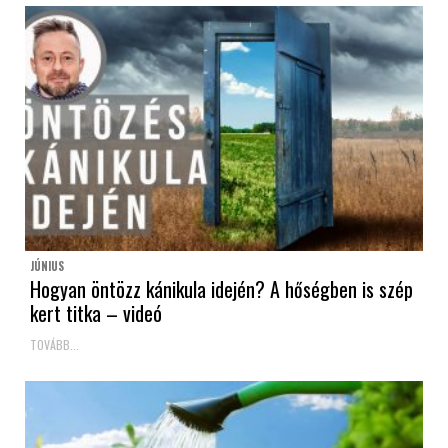
JÚNIUS
Hogyan öntözz kánikula idején? A hőségben is szép
kert titka – videó
TOVÁBB...