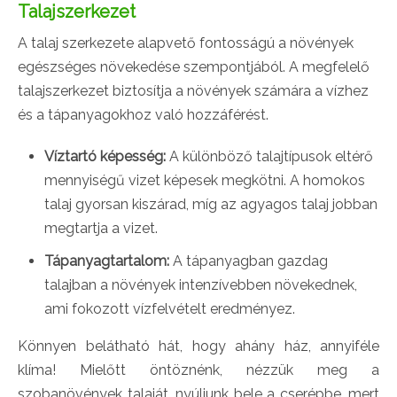
Talajszerkezet
A talaj szerkezete alapvető fontosságú a növények
egészséges növekedése szempontjából. A megfelelő
talajszerkezet biztosítja a növények számára a vízhez
és a tápanyagokhoz való hozzáférést.
Víztartó képesség:
A különböző talajtípusok eltérő
mennyiségű vizet képesek megkötni. A homokos
talaj gyorsan kiszárad, míg az agyagos talaj jobban
megtartja a vizet.
Tápanyagtartalom:
A tápanyagban gazdag
talajban a növények intenzívebben növekednek,
ami fokozott vízfelvételt eredményez.
Könnyen belátható hát, hogy ahány ház, annyiféle
klíma! Mielőtt öntöznénk, nézzük meg a
szobanövények talaját, nyúljunk bele a cserépbe, mert