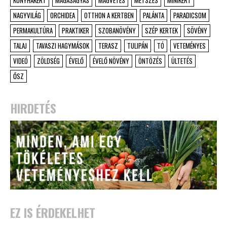
KONYHAKERT
MAGASÁGYÁS
MAGVETÉS
METSZÉS
MINIKERT
NAGYVILÁG
ORCHIDEA
OTTHON A KERTBEN
PALÁNTA
PARADICSOM
PERMAKULTÚRA
PRAKTIKER
SZOBANÖVÉNY
SZÉP KERTEK
SÖVÉNY
TALAJ
TAVASZI HAGYMÁSOK
TERASZ
TULIPÁN
TÓ
VETEMÉNYES
VIDEÓ
ZÖLDSÉG
ÉVELŐ
ÉVELŐ NÖVÉNY
ÖNTÖZÉS
ÜLTETÉS
ŐSZ
HIRDETÉS
EZ IS ÉRDEKELHET