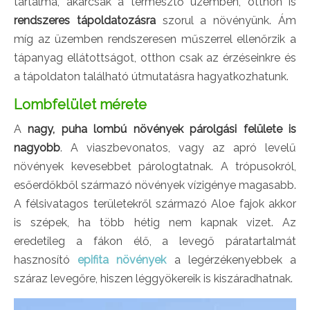
tartalma, akárcsak a termesztő üzemben, otthon is
rendszeres tápoldatozásra
szorul a növényünk. Ám
míg az üzemben rendszeresen műszerrel ellenőrzik a
tápanyag ellátottságot, otthon csak az érzéseinkre és
a tápoldaton található útmutatásra hagyatkozhatunk.
Lombfelület mérete
A
nagy, puha lombú növények párolgási felülete is
nagyobb
. A viaszbevonatos, vagy az apró levelű
növények kevesebbet párologtatnak. A trópusokról,
esőerdőkből származó növények vízigénye magasabb.
A félsivatagos területekről származó Aloe fajok akkor
is szépek, ha több hétig nem kapnak vizet. Az
eredetileg a fákon élő, a levegő páratartalmát
hasznosító
epifita növények
a legérzékenyebbek a
száraz levegőre, hiszen léggyökereik is kiszáradhatnak.