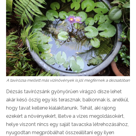
A tavirózsa mellett más vízinövények is jól megférnek a dézsatóban
Dézsás tavirózsánk gyönyörűen virágzó dísze lehet
akár késő őszig egy kis terasznak, balkonnak is, anélkül,
hogy tavat kellene kialakítanunk. Tehát, aki rajong
ezekért a növényekért, illetve a vizes megoldásokért,
helye viszont nincs egy saját tavacska létrehozásához,
nyugodtan megpróbálhat összeállítani egy ilyen