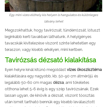
Egy mini vizes élőhely kis helyen is hangulatos és különleges
látvány lehet
Megszokhattuk, hogy tavirózsát, tündérrózsát, lótuszt
leginkább kerti tavakban láthatunk. A helyigényes
tavacskák kivitelezése viszont szinte lehetetlen egy
teraszon, vagy kisebb erkélyen, mini kertben.
Tavirózsás dézsató kialakítása
Ilyen helyre kínál kitűnő megoldást
vizes ökoszisztéma
kialakítására egy nagyobb, kb. 50-90 cm átmérőjű és
legalább 50-60 cm magas
dézsa
, ami tökéletes
otthona lehet 5-6 évig is egy szép tavirózsának. Ezek
lassan ugyan, de kinövik a dézsát, viszont tőosztás
után ismét tartható bennük egy kisebb leválasztott