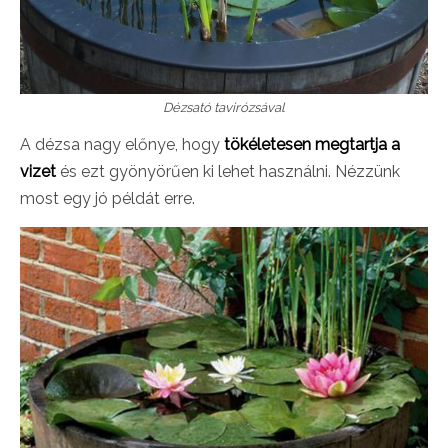
Dézsató tavirózsával
A dézsa nagy előnye, hogy
tökéletesen megtartja a
vizet
és ezt gyönyörűen ki lehet használni. Nézzünk
most egy jó példát erre.