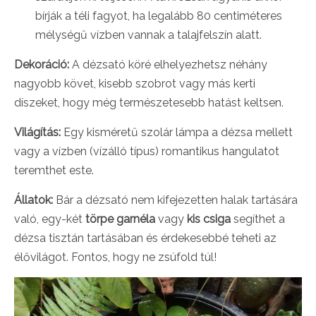
bírják a téli fagyot, ha legalább 80 centiméteres
mélységű vízben vannak a talajfelszín alatt.
Dekoráció:
A dézsató köré elhelyezhetsz néhány
nagyobb követ, kisebb szobrot vagy más kerti
díszeket, hogy még természetesebb hatást keltsen.
Világítás:
Egy kisméretű szolár lámpa a dézsa mellett
vagy a vízben (vízálló típus) romantikus hangulatot
teremthet este.
Állatok:
Bár a dézsató nem kifejezetten halak tartására
való, egy-két
törpe garnéla
vagy
kis csiga
segíthet a
dézsa tisztán tartásában és érdekesebbé teheti az
élővilágot. Fontos, hogy ne zsúfold túl!