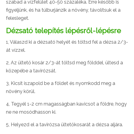
szabad a vízfelület 40-50 százaléka. Erre később is
figyeljünk, és ha túlburjánzik a növény, távolítsuk el a
felesleget.
Dézsató telepítés lépésről-lépésre
1, Válaszd ki a dézsató helyét és töltsd fel a dézsa 2/3-
át vízzel.
2, Az ültető kosár 2/3-át töltsd meg földdel, ültesd a
közepébe a tavirózsát.
3, Kicsit iszapold be a földet és nyomkodd meg a
növény körül.
4, Tegyél 1-2 cm magasságban kavicsot a földre, hogy
ne ne mosódhasson ki.
5, Helyezd el a tavirózsa ültetőkosarát a dézsa aljára.