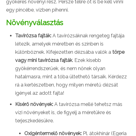
gyökeres növényi rész. Persze télire őt is be kell vinni
egy pincébe, vízben pihenni.
Növényválasztás
Tavirózsa fajták:
A tavirózsáknak rengeteg fajtája
létezik, amelyek méretben és színben is
különböznek. Kifejezetten dézsába valók a
törpe
vagy mini tavirózsa fajták
. Ezek kisebb
gyökérrendszerűek, és nem nőnek olyan
hatalmasra, mint a tóba ültethető társaik. Kérdezz
rá a kertészetben, hogy milyen méretű dézsát
igényel az adott fajta!
Kísérő növények:
A tavirózsa mellé tehetsz más
vízi növényeket is, de figyelj a méretükre és
terjeszkedésükre.
Oxigéntermelő növények:
Pl. átokhínár (Egeria