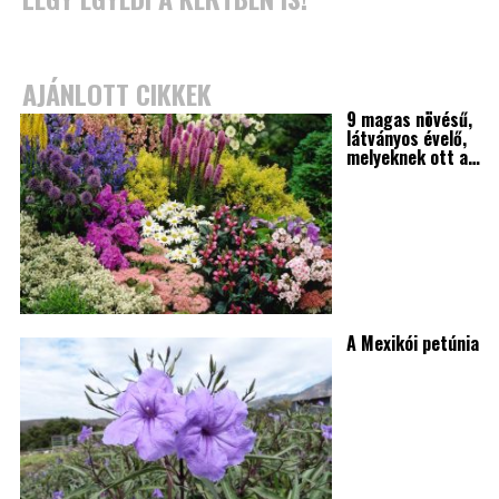
AJÁNLOTT CIKKEK
9 magas növésű,
látványos évelő,
melyeknek ott a…
A Mexikói petúnia