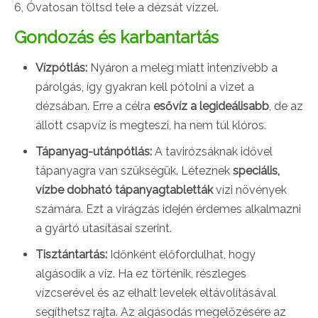
6, Óvatosan töltsd tele a dézsát vízzel.
Gondozás és karbantartás
Vízpótlás:
Nyáron a meleg miatt intenzívebb a
párolgás, így gyakran kell pótolni a vizet a
dézsában. Erre a célra
esővíz a legideálisabb
, de az
állott csapvíz is megteszi, ha nem túl klóros.
Tápanyag-utánpótlás:
A tavirózsáknak idővel
tápanyagra van szükségük. Léteznek
speciális,
vízbe dobható tápanyagtabletták
vízi növények
számára. Ezt a virágzás idején érdemes alkalmazni
a gyártó utasításai szerint.
Tisztántartás:
Időnként előfordulhat, hogy
algásodik a víz. Ha ez történik, részleges
vízcserével és az elhalt levelek eltávolításával
segíthetsz rajta. Az algásodás megelőzésére az