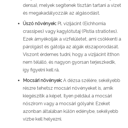
densa), melyek segítenek tisztán tartani a vizet
és megakadályozzák az algásodást.
Úszó növények:
Pl. vízijácint (Eichhornia
crassipes) vagy kagylótutaj (Pistia stratiotes).
Ezek árnyékolják a vízfelületet, ami csökkenti a
párolgást és gátolja az algák elszaporodását.
Viszont érdemes tudni, hogy a vízijácint itthon
nem télálló, és nagyon gyorsan terjeszkedik,
így figyelni kell rá.
Mocsári növények:
A dézsa szélére, sekélyebb
részre tehetsz mocsári növényeket is, amik
kiegészítik a képet. Ilyen például a mocsári
nőszirom vagy a mocsári gólyahír. Ezeket
azonban általában külön edénybe, sekélyebb
vízbe kell helyezni.