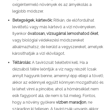
oxigéntermelő növények és az árnyékolás a
legjobb módszer.
Betegségek, kártevők:
Ritkán, de előfordulhat
levéltetű vagy más kártevő a vízi növényeken.
Ilyenkor
óvatosan, vízsugárral lemoshatod őket
,
vagy biológiai védekezési módszereket
alkalmazhatsz, de kerüld a vegyszereket, amelyek
károsíthatják a vízi élővilágot.
Téltárolás:
A tavirózsát teleltetni kell. Ha a
dézsából télire leöntjük a víz nagy részét (csak
annyit hagyunk benne, amennyi épp ellepi a tövet),
akkor az edénnyel együtt könnyen mozgatható és
le lehet vinni a pincébe, ahol a hőmérséklet nem
esik fagypont alá, de nem is túl meleg. Fontos,
hogy a növény gyökere
vízben maradjon
, ne
száradjon ki teljesen. A tavirózsák ugyanis akkor