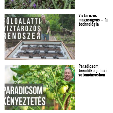
Víztározós
magaságyás – új
technológia
Paradicsomi
teendők a júliusi
veteményesben