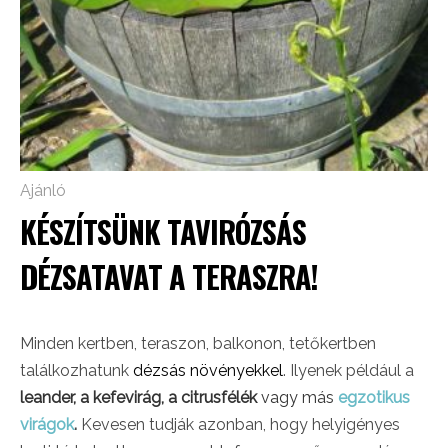
Ajánló
KÉSZÍTSÜNK TAVIRÓZSÁS
DÉZSATAVAT A TERASZRA!
Minden kertben, teraszon, balkonon, tetőkertben
találkozhatunk
dézsás növényekkel
. Ilyenek például a
leander, a kefevirág, a citrusfélék
vagy más
egzotikus
virágok
.
Kevesen tudják azonban, hogy helyigényes