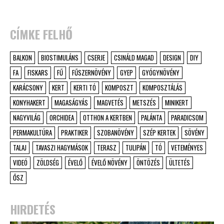
CÍMKE FELHŐ
BALKON
BIOSTIMULÁNS
CSERJE
CSINÁLD MAGAD
DESIGN
DIY
FA
FISKARS
FŰ
FŰSZERNÖVÉNY
GYEP
GYÓGYNÖVÉNY
KARÁCSONY
KERT
KERTI TÓ
KOMPOSZT
KOMPOSZTÁLÁS
KONYHAKERT
MAGASÁGYÁS
MAGVETÉS
METSZÉS
MINIKERT
NAGYVILÁG
ORCHIDEA
OTTHON A KERTBEN
PALÁNTA
PARADICSOM
PERMAKULTÚRA
PRAKTIKER
SZOBANÖVÉNY
SZÉP KERTEK
SÖVÉNY
TALAJ
TAVASZI HAGYMÁSOK
TERASZ
TULIPÁN
TÓ
VETEMÉNYES
VIDEÓ
ZÖLDSÉG
ÉVELŐ
ÉVELŐ NÖVÉNY
ÖNTÖZÉS
ÜLTETÉS
ŐSZ
HIRDETÉS