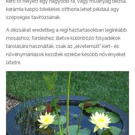
kerti tó helyett egy nagyobb fa, vagy műanyag dézsa,
kerámia kaspó tökéletes otthona lehet például egy
szépséges tavirózsának.
A dézsákat eredetileg a régi háztartásokban leginkább
mosáshoz, fürdéshez, illetve különböző folyadékok
tárolására használták, csak az „elvetemült” kert- és
növénymániások kezdtek ezekbe később növényeket
ültetni.