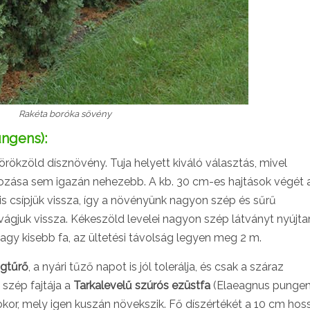
Rakéta boróka sövény
ngens):
örökzöld dísznövény. Tuja helyett kiváló választás, mivel
dozása sem igazán nehezebb. A kb. 30 cm-es hajtások végét 
 csípjük vissza, így a növényünk nagyon szép és sűrű
 vágjuk vissza. Kékeszöld levelei nagyon szép látványt nyújta
vagy kisebb fa, az ültetési távolság legyen meg 2 m.
ágtűrő
, a nyári tűző napot is jól tolerálja, és csak a száraz
szép fajtája a
Tarkalevelű szúrós ezüstfa
(Elaeagnus punge
or, mely igen kuszán növekszik. Fő díszértékét a 10 cm hos