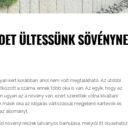
DET ÜLTESSÜNK SÖVÉNYN
olyan kert korábban, ahol nem volt megtalálható. Az utóbbi
kozott a száma, ennek több oka is van.
Az egyik, hogy az
 ugyan az a növény van, ezért szerették volna kiváltani
 A másik oka az időjárás változással megjelenő kártevők és
 az állományt.
ld növényi részek látványos barnulása, melyről itt olvashatsz