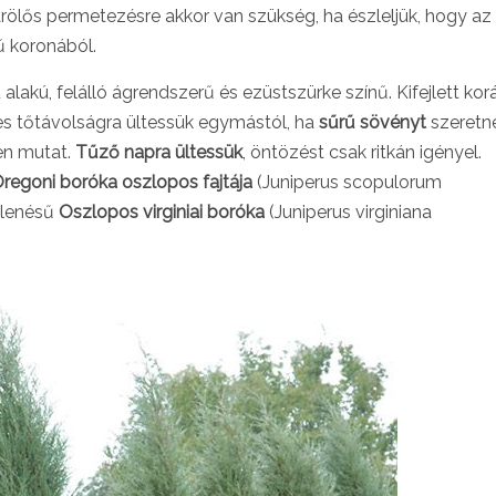
ölős permetezésre akkor van szükség, ha észleljük, hogy az
ű koronából.
alakú, felálló ágrendszerű és ezüstszürke színű. Kifejlett ko
es tőtávolságra ültessük egymástól, ha
sűrű sövényt
szeretn
ően mutat.
Tűző napra ültessük
, öntözést csak ritkán igényel.
regoni boróka oszlopos fajtája
(Juniperus scopulorum
elenésű
Oszlopos virginiai boróka
(Juniperus virginiana