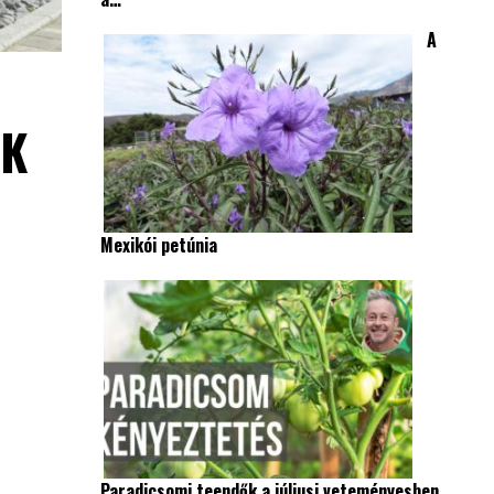
A
EK
Mexikói petúnia
Paradicsomi teendők a júliusi veteményesben