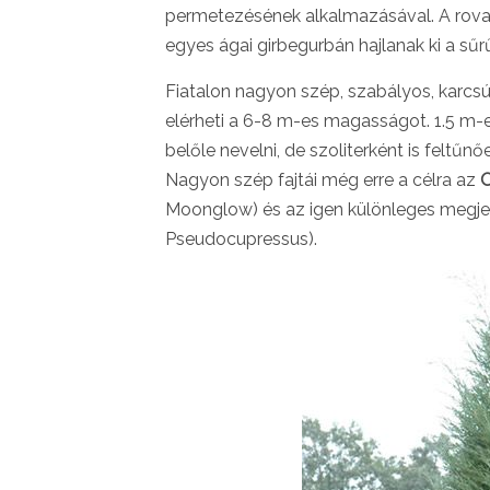
permetezésének alkalmazásával. A rovar
egyes ágai girbegurbán hajlanak ki a sűr
Fiatalon nagyon szép, szabályos, karcsú 
elérheti a 6-8 m-es magasságot. 1.5 m-
belőle nevelni, de szoliterként is feltűn
Nagyon szép fajtái még erre a célra az
O
Moonglow) és az igen különleges megj
Pseudocupressus).