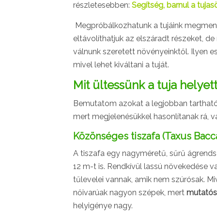
részletesebben:
Segítség, barnul a tuja
Megpróbálkozhatunk a tujáink megmentés
eltávolíthatjuk az elszáradt részeket, d
válnunk szeretett növényeinktől. Ilyen e
mivel lehet kiváltani a tuját.
Mit ültessünk a tuja helyet
Bemutatom azokat a legjobban tarthat
mert megjelenésükkel hasonlítanak rá, 
Közönséges tiszafa (Taxus Bacca
A tiszafa egy nagyméretű, sűrű ágrends
12 m-t is. Rendkívül lassú növekedése 
tűlevelei vannak, amik nem szúrósak. Miv
nőivarúak nagyon szépek, mert
mutatós
helyigénye nagy.