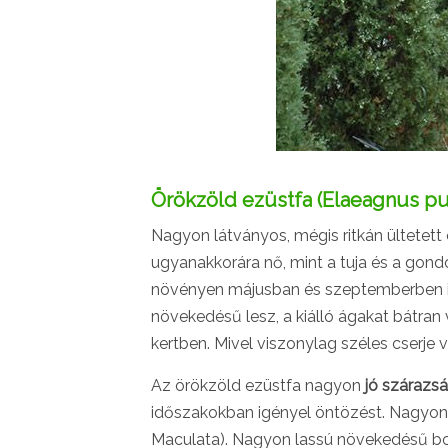
Örökzöld ezüstfa (Elaeagnus pu
Nagyon látványos, mégis ritkán ültetett 
ugyanakkorára nő, mint a tuja és a gon
növényen májusban és szeptemberben is
növekedésű lesz, a kiálló ágakat bátran
kertben. Mivel viszonylag széles cserje 
Az örökzöld ezüstfa nagyon
jó szárazs
időszakokban igényel öntözést. Nagyon 
Maculata). Nagyon lassú növekedésű bok