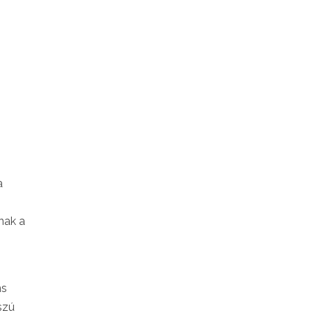
a
nak a
ns
szú