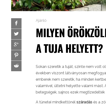
Ajánló
MILYEN ÖRÖKZÖL
A TUJA HELYETT?
Sokan szeretik a tuját, szinte nem volt 
években viszont látványosan megfogyat
emberek nem szeretik, ha minden kertben
valamivel, ültetni helyette valami mást.
betegségek, sajnos ezek megtizedelték
A tünetei mindkettőnél
száradás
és a zö