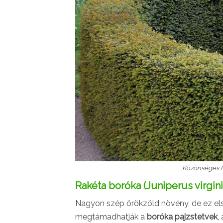
Közönséges t
Rakéta boróka (Juniperus virgini
Nagyon szép örökzöld növény, de ez els
megtámadhatják a
boróka pajzstetvek
,