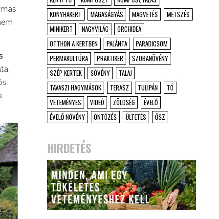
gymás
KONYHAKERT
MAGASÁGYÁS
MAGVETÉS
METSZÉS
 nem
MINIKERT
NAGYVILÁG
ORCHIDEA
OTTHON A KERTBEN
PALÁNTA
PARADICSOM
s
PERMAKULTÚRA
PRAKTIKER
SZOBANÖVÉNY
ta,
SZÉP KERTEK
SÖVÉNY
TALAJ
ós
TAVASZI HAGYMÁSOK
TERASZ
TULIPÁN
TÓ
a
VETEMÉNYES
VIDEÓ
ZÖLDSÉG
ÉVELŐ
ÉVELŐ NÖVÉNY
ÖNTÖZÉS
ÜLTETÉS
ŐSZ
HIRDETÉS