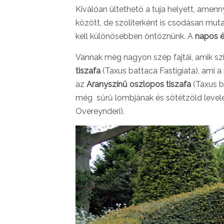
Kiválóan ültethető a tuja helyett, am
között, de szoliterként is csodásan muta
kell különösebben öntöznünk. A
napos é
Vannak még nagyon szép fajtái, amik sz
tiszafa
(Taxus battaca Fastigiata), ami a 
az
Aranyszínű oszlopos tiszafa
(Taxus b
még sűrű lombjának és sötétzöld level
Overeynderi).