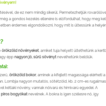
sövényem!
ével, de ez nem mindig sikerül. Permetezhetjük rovarölőve
e még a gondos kezelés ellenére is előfordulhat, hogy meg kel
setben érdemes elgondolkozni, hogy mit is ültessünk a helyér
t?
ó
örökzöld növényeket
, amiket tuja helyett ültethetünk a kert
vagy épp
nagyon jó, sűrű sövényt
nevelhetünk belőlük.
ta):
zerű,
örökzöld bokor
, aminek a kifejlett magassága elérheti a
van. Lombja nagyon mutatós, sötétzöld, kb. 2 cm-es rugalmas
el kétlaki növény, vannak nőivarú és hímivarú egyedei. A
 piros bogyókat
nevelnek. A bokra is igen szélesre nő, így