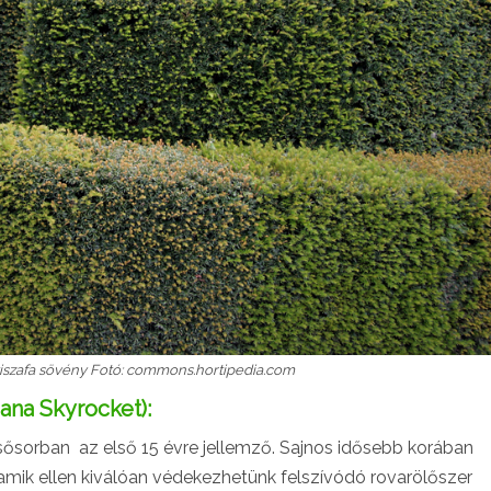
iszafa sövény Fotó: commons.hortipedia.com
ana Skyrocket):
ősorban az első 15 évre jellemző. Sajnos idősebb korában
 amik ellen kiválóan védekezhetünk felszívódó rovarölőszer