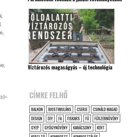
l,
l
e,
be,
Víztározós magaságyás – új technológia
CÍMKE FELHŐ
 10-
BALKON
BIOSTIMULÁNS
CSERJE
CSINÁLD MAGAD
DESIGN
DIY
FA
FISKARS
FŰ
FŰSZERNÖVÉNY
GYEP
GYÓGYNÖVÉNY
KARÁCSONY
KERT
KERTI TÓ
KOMPOSZT
KOMPOSZTÁLÁS