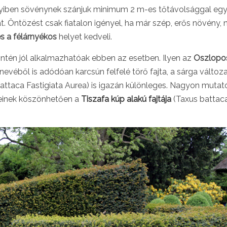
ennyiben sövénynek szánjuk minimum 2 m-es tőtávolsággal e
t. Öntözést csak fiatalon igényel, ha már szép, erős növény,
s a félárnyékos
helyet kedveli.
intén jól alkalmazhatóak ebben az esetben. Ilyen az
Oszlopo
nevéből is adódóan karcsún felfelé törő fajta, a sárga változa
attaca Fastigiata Aurea) is igazán különleges. Nagyon mutat
einek köszönhetően a
Tiszafa kúp alakú fajtája
(Taxus battac