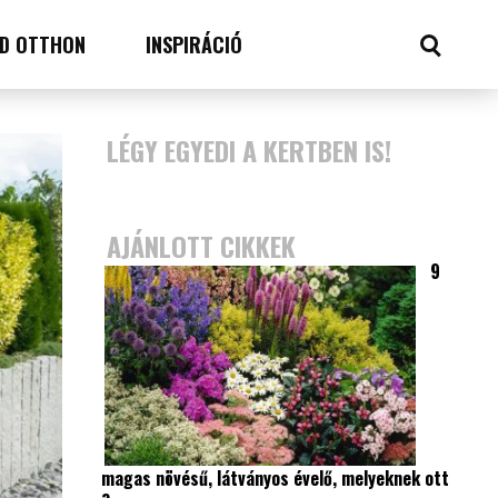
D OTTHON
INSPIRÁCIÓ
LÉGY EGYEDI A KERTBEN IS!
AJÁNLOTT CIKKEK
9
magas növésű, látványos évelő, melyeknek ott
a…