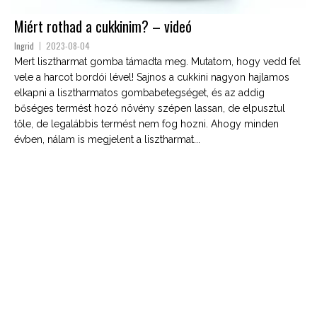
Miért rothad a cukkinim? – videó
Ingrid
2023-08-04
Mert lisztharmat gomba támadta meg. Mutatom, hogy vedd fel
vele a harcot bordói lével! Sajnos a cukkini nagyon hajlamos
elkapni a lisztharmatos gombabetegséget, és az addig
bőséges termést hozó növény szépen lassan, de elpusztul
tőle, de legalábbis termést nem fog hozni. Ahogy minden
évben, nálam is megjelent a lisztharmat...