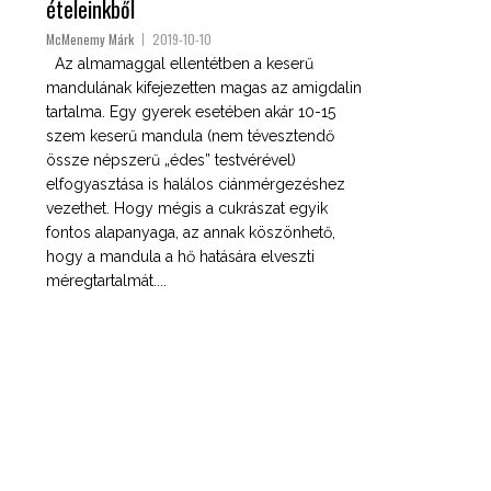
ételeinkből
McMenemy Márk
2019-10-10
Az almamaggal ellentétben a keserű
mandulának kifejezetten magas az amigdalin
tartalma. Egy gyerek esetében akár 10-15
szem keserű mandula (nem tévesztendő
össze népszerű „édes” testvérével)
elfogyasztása is halálos ciánmérgezéshez
vezethet. Hogy mégis a cukrászat egyik
fontos alapanyaga, az annak köszönhető,
hogy a mandula a hő hatására elveszti
méregtartalmát....