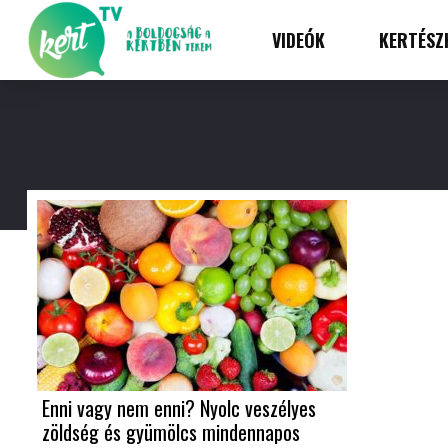
VIDEÓK
KERTÉSZ
Enni vagy nem enni? Nyolc veszélyes
zöldség és gyümölcs mindennapos