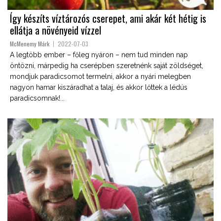
Így készíts víztározós cserepet, ami akár két hétig is
ellátja a növényeid vízzel
McMenemy Márk
2022-07-03
A legtöbb ember – főleg nyáron – nem tud minden nap
öntözni, márpedig ha cserépben szeretnénk saját zöldséget,
mondjuk paradicsomot termelni, akkor a nyári melegben
nagyon hamar kiszáradhat a talaj, és akkor lőttek a lédús
paradicsomnak!...