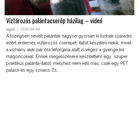
Víztározós palántacserép házilag – videó
Ingrid
2020-04-04
A tőzegben nevelt palánták nagyon gyorsan ki tudnak száradni,
ezért érdemes víztározós cserepet, itatót készíteni nekik, mivel
a vízhiány akár pár óra leforgása alatt is végez a gyenge kis
magoncokkal. Ennek megelőzésére készítettem egy szuper
praktikus palánta-itatót, melyhez nem kell más, csak egy PET
palack és egy szivacs. És...