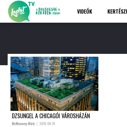
VIDEÓK
KERTÉSZ
DZSUNGEL A CHICAGÓI VÁROSHÁZÁN
McMenemy Márk
2015-06-19