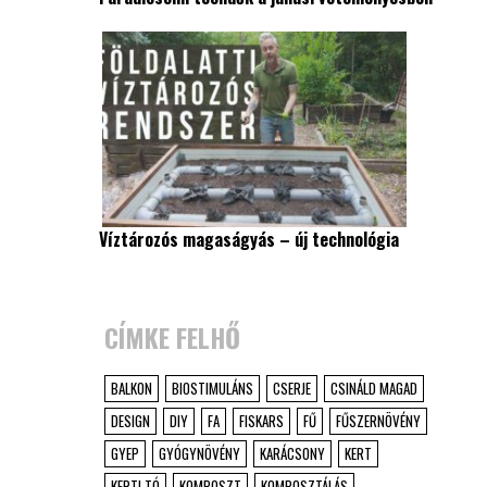
Víztározós magaságyás – új technológia
CÍMKE FELHŐ
BALKON
BIOSTIMULÁNS
CSERJE
CSINÁLD MAGAD
DESIGN
DIY
FA
FISKARS
FŰ
FŰSZERNÖVÉNY
GYEP
GYÓGYNÖVÉNY
KARÁCSONY
KERT
KERTI TÓ
KOMPOSZT
KOMPOSZTÁLÁS