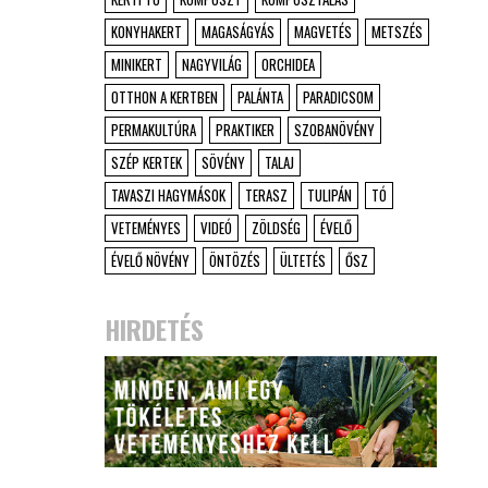
KONYHAKERT
MAGASÁGYÁS
MAGVETÉS
METSZÉS
MINIKERT
NAGYVILÁG
ORCHIDEA
OTTHON A KERTBEN
PALÁNTA
PARADICSOM
PERMAKULTÚRA
PRAKTIKER
SZOBANÖVÉNY
SZÉP KERTEK
SÖVÉNY
TALAJ
TAVASZI HAGYMÁSOK
TERASZ
TULIPÁN
TÓ
VETEMÉNYES
VIDEÓ
ZÖLDSÉG
ÉVELŐ
ÉVELŐ NÖVÉNY
ÖNTÖZÉS
ÜLTETÉS
ŐSZ
HIRDETÉS