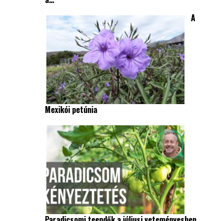
A
Mexikói petúnia
Paradicsomi teendők a júliusi veteményesben