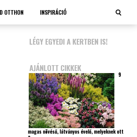
D OTTHON
INSPIRÁCIÓ
LÉGY EGYEDI A KERTBEN IS!
AJÁNLOTT CIKKEK
9
magas növésű, látványos évelő, melyeknek ott
a…