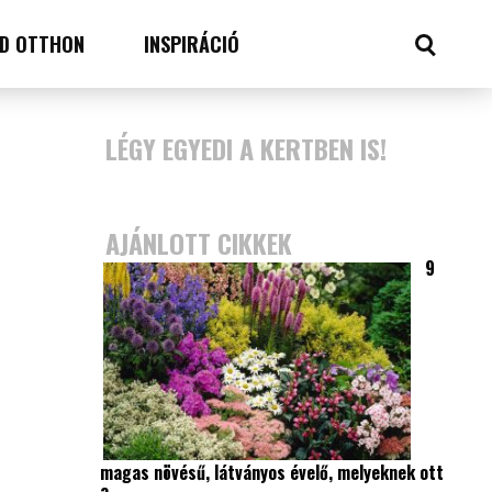
D OTTHON
INSPIRÁCIÓ
LÉGY EGYEDI A KERTBEN IS!
AJÁNLOTT CIKKEK
9
magas növésű, látványos évelő, melyeknek ott
a…