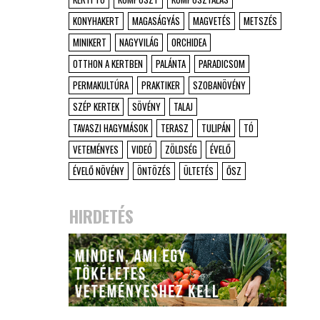
KONYHAKERT
MAGASÁGYÁS
MAGVETÉS
METSZÉS
MINIKERT
NAGYVILÁG
ORCHIDEA
OTTHON A KERTBEN
PALÁNTA
PARADICSOM
PERMAKULTÚRA
PRAKTIKER
SZOBANÖVÉNY
SZÉP KERTEK
SÖVÉNY
TALAJ
TAVASZI HAGYMÁSOK
TERASZ
TULIPÁN
TÓ
VETEMÉNYES
VIDEÓ
ZÖLDSÉG
ÉVELŐ
ÉVELŐ NÖVÉNY
ÖNTÖZÉS
ÜLTETÉS
ŐSZ
HIRDETÉS