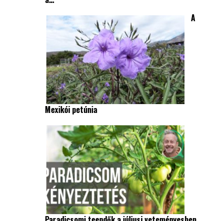
A
Mexikói petúnia
Paradicsomi teendők a júliusi veteményesben