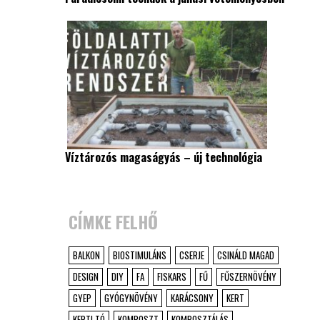
Víztározós magaságyás – új technológia
CÍMKE FELHŐ
BALKON
BIOSTIMULÁNS
CSERJE
CSINÁLD MAGAD
DESIGN
DIY
FA
FISKARS
FŰ
FŰSZERNÖVÉNY
GYEP
GYÓGYNÖVÉNY
KARÁCSONY
KERT
KERTI TÓ
KOMPOSZT
KOMPOSZTÁLÁS