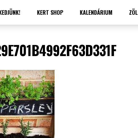
KEDJÜNK!
KERT SHOP
KALENDÁRIUM
ZÖL
9E701B4992F63D331F