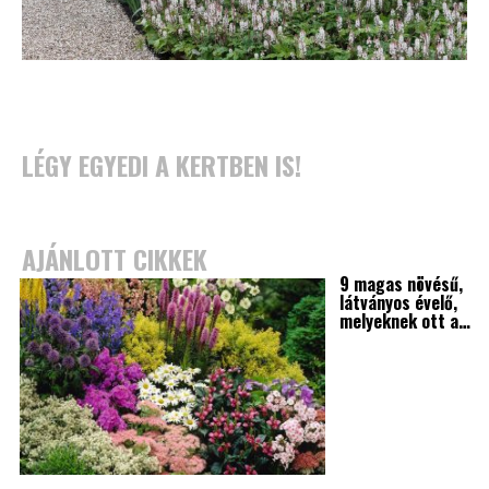
LÉGY EGYEDI A KERTBEN IS!
AJÁNLOTT CIKKEK
9 magas növésű,
látványos évelő,
melyeknek ott a…