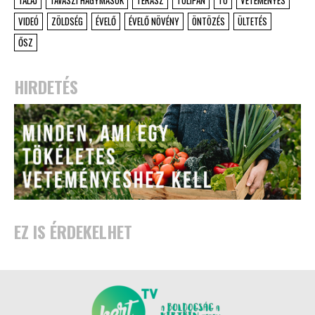
TALAJ
TAVASZI HAGYMÁSOK
TERASZ
TULIPÁN
TÓ
VETEMÉNYES
VIDEÓ
ZÖLDSÉG
ÉVELŐ
ÉVELŐ NÖVÉNY
ÖNTÖZÉS
ÜLTETÉS
ŐSZ
HIRDETÉS
EZ IS ÉRDEKELHET