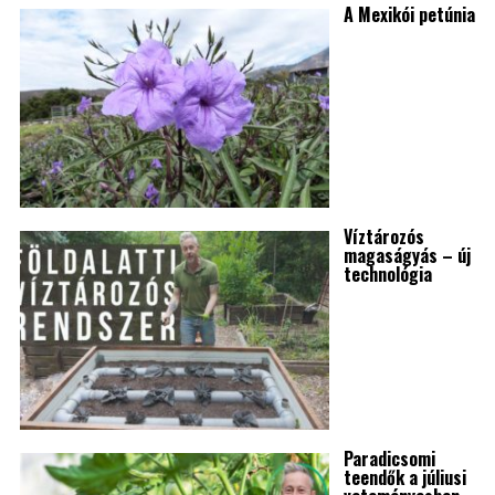
A Mexikói petúnia
Víztározós
magaságyás – új
technológia
Paradicsomi
teendők a júliusi