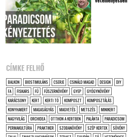
veteményesben
CÍMKE FELHŐ
BALKON
BIOSTIMULÁNS
CSERJE
CSINÁLD MAGAD
DESIGN
DIY
FA
FISKARS
FŰ
FŰSZERNÖVÉNY
GYEP
GYÓGYNÖVÉNY
KARÁCSONY
KERT
KERTI TÓ
KOMPOSZT
KOMPOSZTÁLÁS
KONYHAKERT
MAGASÁGYÁS
MAGVETÉS
METSZÉS
MINIKERT
NAGYVILÁG
ORCHIDEA
OTTHON A KERTBEN
PALÁNTA
PARADICSOM
PERMAKULTÚRA
PRAKTIKER
SZOBANÖVÉNY
SZÉP KERTEK
SÖVÉNY