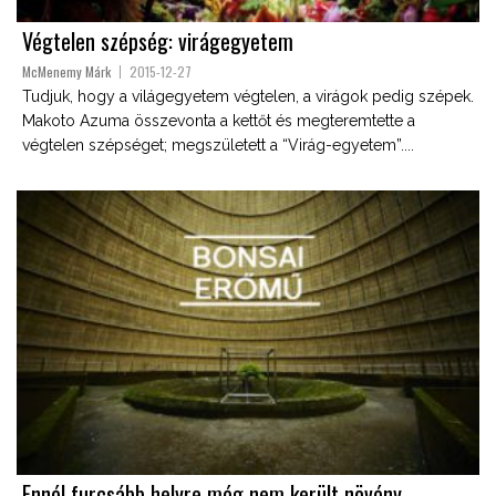
Végtelen szépség: virágegyetem
McMenemy Márk
2015-12-27
Tudjuk, hogy a világegyetem végtelen, a virágok pedig szépek.
Makoto Azuma összevonta a kettőt és megteremtette a
végtelen szépséget; megszületett a “Virág-egyetem”....
Ennél furcsább helyre még nem került növény