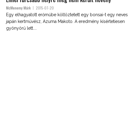
McMenemy Márk
2015-07-20
Egy elhagyatott erőműbe költöztetett egy bonsai-t egy neves
japán kertművész, Azuma Makoto. A eredmény kísértetiesen
gyönyörű lett....