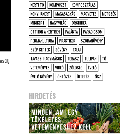
KERTI TÓ
KOMPOSZT
KOMPOSZTÁLÁS
KONYHAKERT
MAGASÁGYÁS
MAGVETÉS
METSZÉS
MINIKERT
NAGYVILÁG
ORCHIDEA
OTTHON A KERTBEN
PALÁNTA
PARADICSOM
PERMAKULTÚRA
PRAKTIKER
SZOBANÖVÉNY
SZÉP KERTEK
SÖVÉNY
TALAJ
TAVASZI HAGYMÁSOK
TERASZ
TULIPÁN
TÓ
esülj
VETEMÉNYES
VIDEÓ
ZÖLDSÉG
ÉVELŐ
ÉVELŐ NÖVÉNY
ÖNTÖZÉS
ÜLTETÉS
ŐSZ
HIRDETÉS