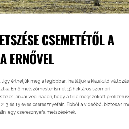
ETSZÉSE CSEMETÉTŐL A
A ERNŐVEL
gy érthetjük meg a legjobban, ha látjuk a kialakuló változás
osztka Ernő metszőmester ismét 15 hektáros szomori
zeles január végi napon, hogy a tőle megszokott profizmus
2, 3 és 15 éves cseresznyefáin. Ebből a videóból biztosan m
iállni egy cseresznyefa metszésének.