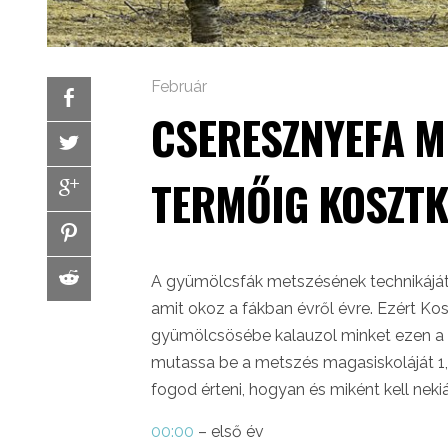
Február
CSERESZNYEFA M
TERMŐIG KOSZTK
A gyümölcsfák metszésének technikáját ú
amit okoz a fákban évről évre. Ezért K
gyümölcsösébe kalauzol minket ezen a s
mutassa be a metszés magasiskoláját 1, 
fogod érteni, hogyan és miként kell nek
00:00
– első év