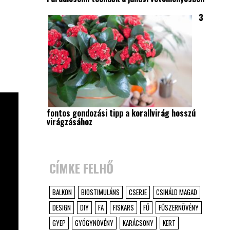
3
fontos gondozási tipp a korallvirág hosszú
virágzásához
CÍMKE FELHŐ
BALKON
BIOSTIMULÁNS
CSERJE
CSINÁLD MAGAD
DESIGN
DIY
FA
FISKARS
FŰ
FŰSZERNÖVÉNY
GYEP
GYÓGYNÖVÉNY
KARÁCSONY
KERT