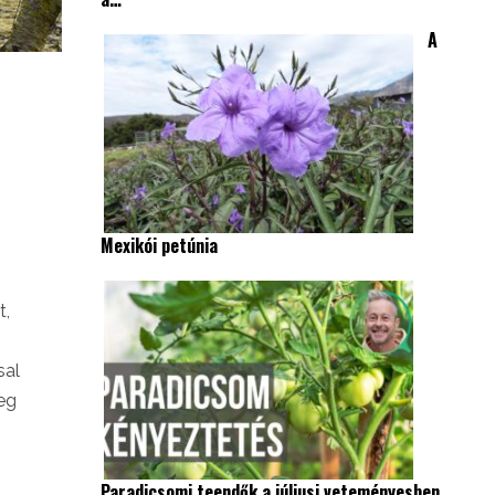
A
Mexikói petúnia
t,
sal
eg
Paradicsomi teendők a júliusi veteményesben