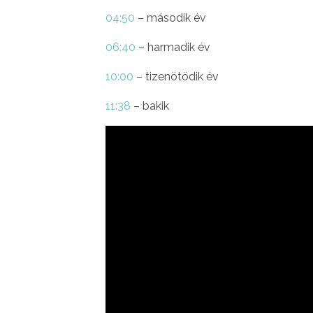
04:50
– második év
06:40
– harmadik év
10:00
– tizenötödik év
11:38
– bakik