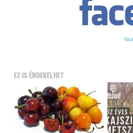
fac
EZ IS ÉRDEKELHET