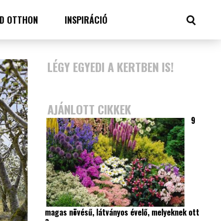
D OTTHON
INSPIRÁCIÓ
LÉGY EGYEDI A KERTBEN IS!
AJÁNLOTT CIKKEK
9
magas növésű, látványos évelő, melyeknek ott
a…