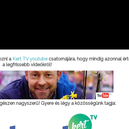
kozni a
Kert TV youtube
csatornájára, hogy mindig azonnal ért
a legfrissebb videókról!
gészen nagyszerű! Gyere és légy a közösségünk tagja: