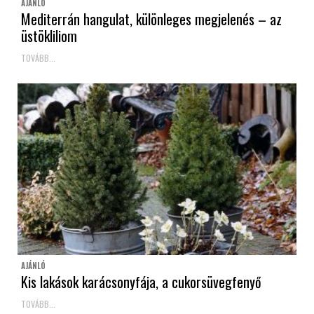
AJÁNLÓ
Mediterrán hangulat, különleges megjelenés – az
üstökliliom
TOVÁBB...
AJÁNLÓ
Kis lakások karácsonyfája, a cukorsüvegfenyő
TOVÁBB...