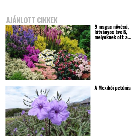
AJÁNLOTT CIKKEK
9 magas növésű,
látványos évelő,
melyeknek ott a…
A Mexikói petúnia