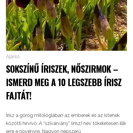
Ajánló
SOKSZÍNŰ ÍRISZEK, NŐSZIRMOK –
ISMERD MEG A 10 LEGSZEBB ÍRISZ
FAJTÁT!
Írisz a görög mitológiában az emberek és az istenek
közötti hírvivő. A “szivárvány” (írisz) név tökéletesen illik
erre e növényre. Nagyon népszerű