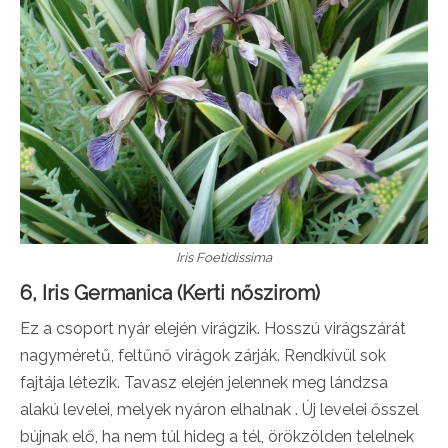
Iris Foetidissima
6, Iris Germanica (Kerti nőszirom)
Ez a csoport nyár elején virágzik. Hosszú virágszárát
nagyméretű, feltűnő virágok zárják. Rendkívül sok
fajtája létezik. Tavasz elején jelennek meg lándzsa
alakú levelei, melyek nyáron elhalnak . Új levelei ősszel
bújnak elő, ha nem túl hideg a tél, örökzölden telelnek