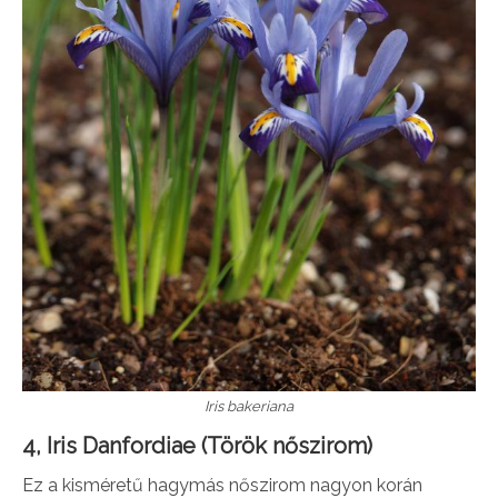
Iris bakeriana
4, Iris Danfordiae (Török nőszirom)
Ez a kisméretű hagymás nőszirom nagyon korán