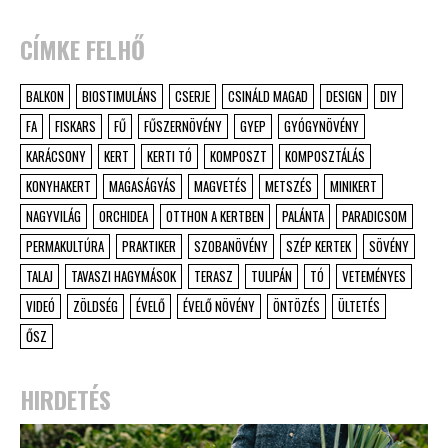
CÍMKE FELHŐ
BALKON
BIOSTIMULÁNS
CSERJE
CSINÁLD MAGAD
DESIGN
DIY
FA
FISKARS
FŰ
FŰSZERNÖVÉNY
GYEP
GYÓGYNÖVÉNY
KARÁCSONY
KERT
KERTI TÓ
KOMPOSZT
KOMPOSZTÁLÁS
KONYHAKERT
MAGASÁGYÁS
MAGVETÉS
METSZÉS
MINIKERT
NAGYVILÁG
ORCHIDEA
OTTHON A KERTBEN
PALÁNTA
PARADICSOM
PERMAKULTÚRA
PRAKTIKER
SZOBANÖVÉNY
SZÉP KERTEK
SÖVÉNY
TALAJ
TAVASZI HAGYMÁSOK
TERASZ
TULIPÁN
TÓ
VETEMÉNYES
VIDEÓ
ZÖLDSÉG
ÉVELŐ
ÉVELŐ NÖVÉNY
ÖNTÖZÉS
ÜLTETÉS
ŐSZ
HIRDETÉS