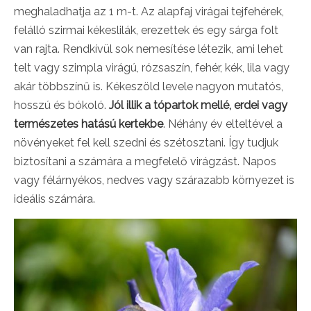
meghaladhatja az 1 m-t. Az alapfaj virágai tejfehérek,
felálló szirmai kékeslilák, erezettek és egy sárga folt
van rajta. Rendkívül sok nemesítése létezik, ami lehet
telt vagy szimpla virágú, rózsaszín, fehér, kék, lila vagy
akár többszínű is. Kékeszöld levele nagyon mutatós,
hosszú és bókoló.
Jól illik a tópartok mellé, erdei vagy
természetes hatású kertekbe
. Néhány év elteltével a
növényeket fel kell szedni és szétosztani. Így tudjuk
biztosítani a számára a megfelelő virágzást. Napos
vagy félárnyékos, nedves vagy szárazabb környezet is
ideális számára.