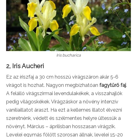
Iris bucharica
2, Iris Aucheri
Ez az íriszfaj a 30 cm hosszú virágszáron akár 5-6
virágot is hozhat. Nagyon megbízhatóan
fagytűrő faj
.
A felálló virágszirmai levendulakékek, a visszahajlók
pedig világoskékek. Virágzáskor a növény intenzív
vaníliaillatot áraszt. Ha ezt a kellemes illatot élvezni
szeretnénk, védett és szélmentes helyre ültessük a
növényt. Március – áprilisban hosszasan virágzik.
Levelei egymás fölött szorosan állnak, levelei 15-20