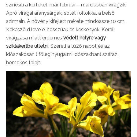
színesíti a kerteket, már február – márciusban virágzik.
Apró virágai aranysárgák, sötét foltokkal a belső
szirmain. A növény kifejlett mérete mindössze 10 cm.
Kékeszöld levelei hosszúak és keskenyek. Korai
virágzása miatt érdemes
védett helyre vagy
sziklakertbe ültetni
. Szereti a tűző napot és az
időszakosan ( főleg nyugalmi időszakban) száraz,
homokos talajt.