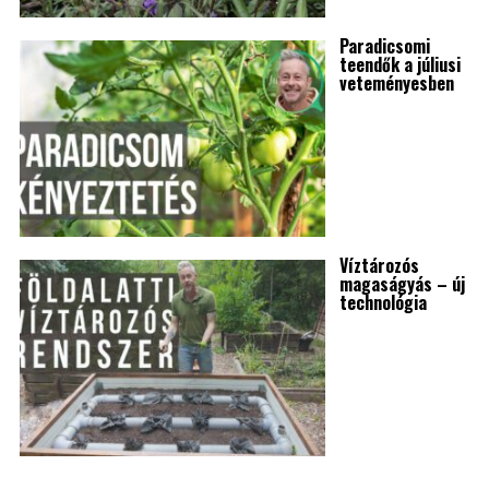
Paradicsomi
teendők a júliusi
veteményesben
Víztározós
magaságyás – új
technológia