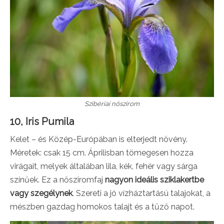
Szibériai nőszirom
10, Iris Pumila
Kelet – és Közép-Európában is elterjedt növény.
Méretek: csak 15 cm. Áprilisban tömegesen hozza
virágait, melyek általában lila, kék, fehér vagy sárga
színűek. Ez a nősziromfaj
nagyon ideális sziklakertbe
vagy szegélynek
. Szereti a jó vízháztartású talajokat, a
mészben gazdag homokos talajt és a tűző napot.