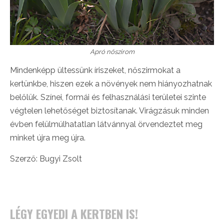
Apró nőszirom
Mindenképp ültessünk íriszeket, nőszirmokat a
kertünkbe, hiszen ezek a növények nem hiányozhatnak
belőlük. Színei, formái és felhasználási területei szinte
végtelen lehetőséget biztosítanak. Virágzásuk minden
évben felülmúlhatatlan látvánnyal örvendeztet meg
minket újra meg újra.
Szerző: Bugyi Zsolt
LÉGY EGYEDI A KERTBEN IS!