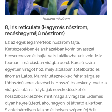
Holland nőszirom
8, Iris reticulata (Hagymás nőszirom,
recéshagymájú nőszirom)
Ez az egyik legismertebb nőszirom fajta.
Kertészetekben és áruházakban korán tavasszal
becserepezve és hajtatva is találkozhatunk vele. Már
február – márciusban virágba borul. Karcsú szára
egyetlen virágot hoz, mely általában sötétbordó és
finoman illatos. Ma már léteznek kék, fehér, sárga és
többszínű keresztezései is. Hosszú és keskeny levelei a
virágzás után is folytatják növekedésüket és
hosszabbak lesznek, mint maga a virágszár. Érdemes
olyan helyre ültetni, ahol nagyon jól látható a kertben.
Szinte bármilyen talajon és helyen szépen fejlődik.