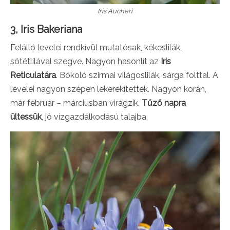
Iris Aucheri
3, Iris Bakeriana
Felálló levelei rendkívül mutatósak, kékeslilák,
sötétlilával szegve. Nagyon hasonlít az
Iris
Reticulatára
. Bókoló szirmai világoslilák, sárga folttal. A
levelei nagyon szépen lekerekítettek. Nagyon korán,
már február – márciusban virágzik.
Tűző napra
ültessük
, jó vízgazdálkodású talajba.