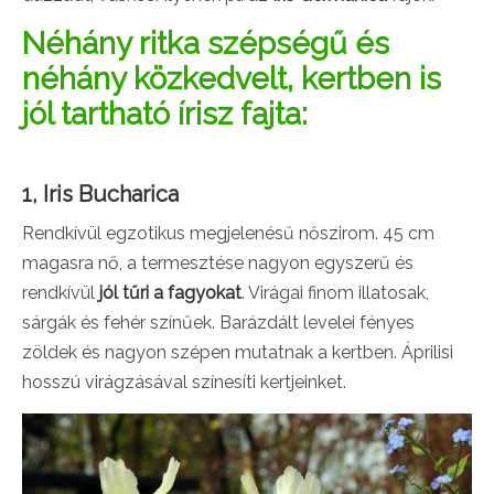
Néhány ritka szépségű és
néhány közkedvelt, kertben is
jól tartható írisz fajta:
1, Iris Bucharica
Rendkívül egzotikus megjelenésű nőszirom. 45 cm
magasra nő, a termesztése nagyon egyszerű és
rendkívül
jól tűri a fagyokat
. Virágai finom illatosak,
sárgák és fehér színűek. Barázdált levelei fényes
zöldek és nagyon szépen mutatnak a kertben. Áprilisi
hosszú virágzásával színesíti kertjeinket.