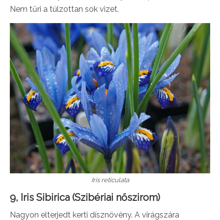
Nem tűri a túlzottan sok vizet.
Iris reticulata
9, Iris Sibirica (Szibériai nőszirom)
Nagyon elterjedt kerti dísznövény. A virágszára