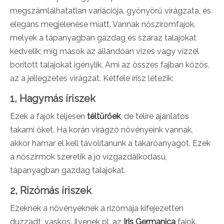
megszámlálhatatlan variációja, gyönyörű virágzata, és
elegáns megjelenése miatt. Vannak nősziromfajok,
melyek a tápanyagban gazdag és száraz talajokat
kedvelik; míg mások az állandóan vizes vagy vízzel
borított talajokat igénylik. Ami az összes fajban közös,
az a jellegzetes virágzat. Kétféle írisz létezik:
1, Hagymás íriszek
Ezek a fajok teljesen
téltűrőek
,
de télire ajánlatos
takarni őket. Ha korán virágzó növényeink vannak,
akkor hamar el kell távolítanunk a takaróanyagot. Ezek
a nőszirmok szeretik a jó vízgazdálkodású,
tápanyagban gazdag talajokat.
2, Rizómás íriszek
Ezeknek a növényeknek a rizómája kifejezetten
duzzadt, vaskos. Ilyenek pl. az
Iris Germanica
fajok.