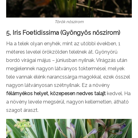
Török nőszirom
5, Iris Foetidissima (Gyöngyös nőszirom)
Ha a telek olyan enyhék, mint az utóbbi években, 1
méteres levelei örökzölden telelnek át. Gyönyörű
bordó virágai május – júniusban nyílnak. Virágzás után
megjelennek nagyon látványos toktermései, melyek
tele vannak élénk narancssárga magokkal, ezek ősszel
nagyon látványosan szétnyílnak. Ez a növény
félárnyékos helyet, közepesen nedves talajt
kedvel. Ha
a növény levele megsérül, nagyon kellemetlen, átható
szagot áraszt.