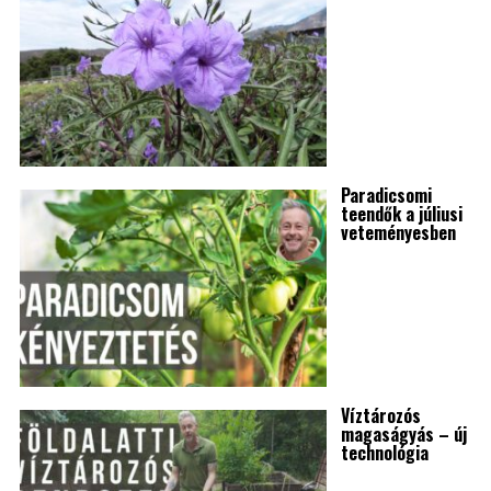
Paradicsomi
teendők a júliusi
veteményesben
Víztározós
magaságyás – új
technológia