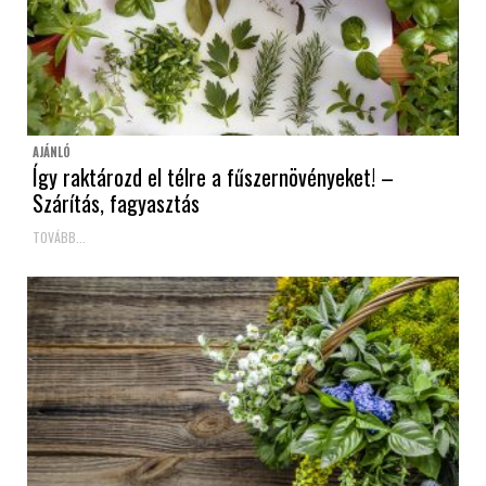
AJÁNLÓ
Így raktározd el télre a fűszernövényeket! –
Szárítás, fagyasztás
TOVÁBB...