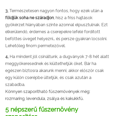
3,
Természetesen nagyon fontos, hogy ezek után
a
földjük soha ne száradjon
, hisz a friss hajtások
gyökérzet hiányában szinte azonnal elpusztulnak. Ezt
elkerülendő, érdemes a cserepekre lefelé fordított
befőttes üveget helyezni… és persze gyakran locsolni.
Lehetőleg finom permetezővel.
4,
Ha mindent jól csináltunk, a dugványok 7-8 hét alatt
meggyökeresednek és kiültethetjük őket. Bár ha
egészen biztosra akarunk menni, akkor először csak
egy külön cserépbe ültetjük, és csak azután a
szabadba.
Könnyen szaporítható fűszernövények még:
rozmaring, levendula, zsálya és kakukkfű.
5 népszerű fűszernövény