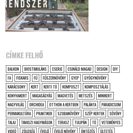
CÍMKE FELHŐ
BALKON
BIOSTIMULÁNS
CSERJE
CSINÁLD MAGAD
DESIGN
DIY
FA
FISKARS
FŰ
FŰSZERNÖVÉNY
GYEP
GYÓGYNÖVÉNY
KARÁCSONY
KERT
KERTI TÓ
KOMPOSZT
KOMPOSZTÁLÁS
KONYHAKERT
MAGASÁGYÁS
MAGVETÉS
METSZÉS
MINIKERT
NAGYVILÁG
ORCHIDEA
OTTHON A KERTBEN
PALÁNTA
PARADICSOM
PERMAKULTÚRA
PRAKTIKER
SZOBANÖVÉNY
SZÉP KERTEK
SÖVÉNY
TALAJ
TAVASZI HAGYMÁSOK
TERASZ
TULIPÁN
TÓ
VETEMÉNYES
VIDEÓ
ZÖLDSÉG
ÉVELŐ
ÉVELŐ NÖVÉNY
ÖNTÖZÉS
ÜLTETÉS