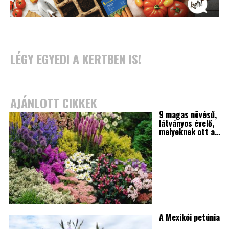
LÉGY EGYEDI A KERTBEN IS!
AJÁNLOTT CIKKEK
9 magas növésű,
látványos évelő,
melyeknek ott a…
A Mexikói petúnia