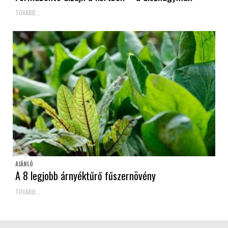
TOVÁBB...
AJÁNLÓ
A 8 legjobb árnyéktűrő fűszernövény
TOVÁBB...