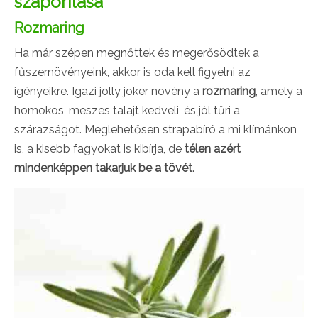
szaporítása
Rozmaring
Ha már szépen megnőttek és megerősödtek a
fűszernövényeink, akkor is oda kell figyelni az
igényeikre. Igazi jolly joker növény a
rozmaring
, amely a
homokos, meszes talajt kedveli, és jól tűri a
szárazságot. Meglehetősen strapabíró a mi klímánkon
is, a kisebb fagyokat is kibírja, de
télen azért
mindenképpen takarjuk be a tövét
.