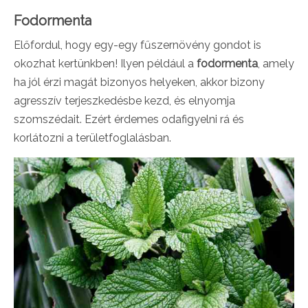
Fodormenta
Előfordul, hogy egy-egy fűszernövény gondot is
okozhat kertünkben! Ilyen például a
fodormenta
, amely
ha jól érzi magát bizonyos helyeken, akkor bizony
agresszív terjeszkedésbe kezd, és elnyomja
szomszédait. Ezért érdemes odafigyelni rá és
korlátozni a területfoglalásban.