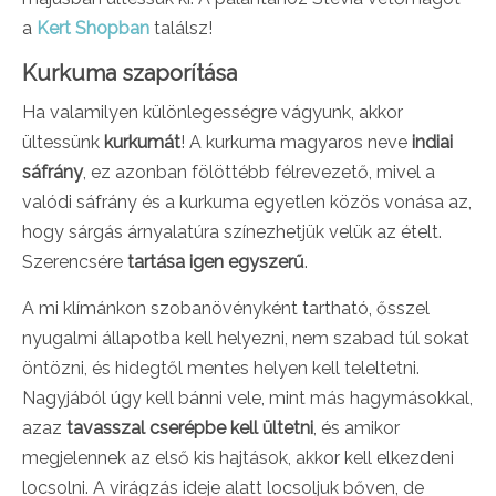
a
Kert Shopban
találsz!
Kurkuma szaporítása
Ha valamilyen különlegességre vágyunk, akkor
ültessünk
kurkumát
! A kurkuma magyaros neve
indiai
sáfrány
, ez azonban fölöttébb félrevezető, mivel a
valódi sáfrány és a kurkuma egyetlen közös vonása az,
hogy sárgás árnyalatúra színezhetjük velük az ételt.
Szerencsére
tartása igen egyszerű
.
A mi klímánkon szobanövényként tartható, ősszel
nyugalmi állapotba kell helyezni, nem szabad túl sokat
öntözni, és hidegtől mentes helyen kell teleltetni.
Nagyjából úgy kell bánni vele, mint más hagymásokkal,
azaz
tavasszal cserépbe kell ültetni
, és amikor
megjelennek az első kis hajtások, akkor kell elkezdeni
locsolni. A virágzás ideje alatt locsoljuk bőven, de