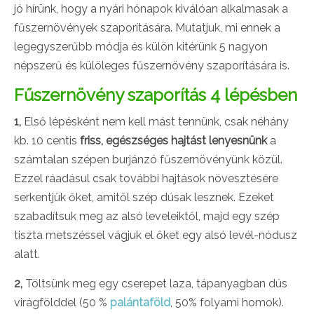
jó hírünk, hogy a nyári hónapok kiválóan alkalmasak a
fűszernövények szaporítására. Mutatjuk, mi ennek a
legegyszerűbb módja és külön kitérünk 5 nagyon
népszerű és külöleges fűszernövény szaporítására is.
Fűszernövény szaporítás 4 lépésben
1,
Első lépésként nem kell mást tennünk, csak néhány
kb. 10 centis
friss, egészséges hajtást lenyesnünk
a
számtalan szépen burjánzó fűszernövényünk közül.
Ezzel ráadásul csak további hajtások növesztésére
serkentjük őket, amitől szép dúsak lesznek. Ezeket
szabadítsuk meg az alsó leveleiktől, majd egy szép
tiszta metszéssel vágjuk el őket egy alsó levél-nódusz
alatt.
2,
Töltsünk meg egy cserepet laza, tápanyagban dús
virágfölddel (50 %
palántaföld
, 50% folyami homok).