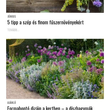
JÚNIUS
5 tipp a szép és finom fűszernövényekért
TOVÁBB...
AJÁNLÓ
Formabontó dizájn a kertben – a díszhagymák