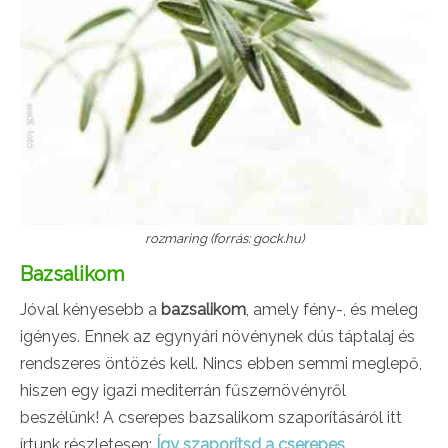
rozmaring (forrás: gock.hu)
Bazsalikom
Jóval kényesebb a
bazsalikom
, amely fény-, és meleg
igényes. Ennek az egynyári növénynek dús táptalaj és
rendszeres öntözés kell. Nincs ebben semmi meglepő,
hiszen egy igazi mediterrán fűszernövényről
beszélünk! A cserepes bazsalikom szaporításáról itt
írtunk részletesen:
Így szaporítsd a cserepes