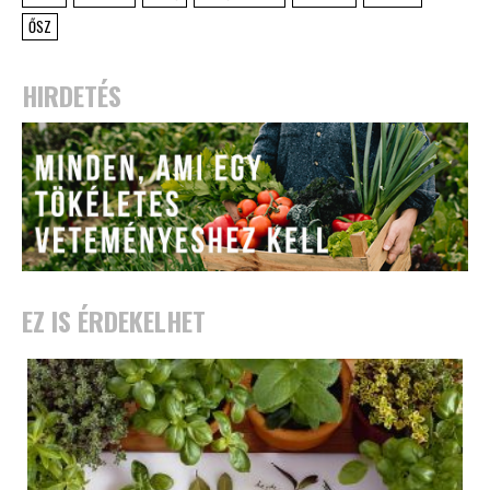
ŐSZ
HIRDETÉS
EZ IS ÉRDEKELHET