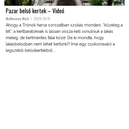
Pazar belső kertek – Videó
McMenemy Márk
2020-10-19
Ahogy a Trónok harca sorozatban szokás mondani, “közeleg a
tél”, a kertbarátoknak is lassan vissza kell vonulniuk a lakás
meleg, de kertmentes falai közé. De ki mondta, hogy
lakásbelsőben nem lehet kertünk?! Íme egy csokorravaló a
legszebb belsőkertekből....