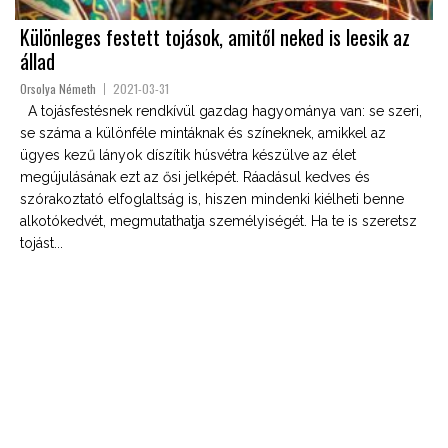
Különleges festett tojások, amitől neked is leesik az
állad
Orsolya Németh
2021-03-31
A tojásfestésnek rendkívül gazdag hagyománya van: se szeri,
se száma a különféle mintáknak és színeknek, amikkel az
ügyes kezű lányok díszítik húsvétra készülve az élet
megújulásának ezt az ősi jelképét. Ráadásul kedves és
szórakoztató elfoglaltság is, hiszen mindenki kiélheti benne
alkotókedvét, megmutathatja személyiségét. Ha te is szeretsz
tojást...