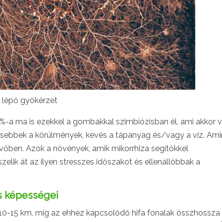
e lépő gyökérzet
-a ma is ezekkel a gombákkal szimbiózisban él, ami akkor 
esebbek a körülmények, kevés a tápanyag és/vagy a víz. Ami
vőben. Azok a növények, amik mikorrhiza segítőkkel
zelik át az ilyen stresszes időszakot és ellenállóbbak a
s képességei
10-15 km, míg az ehhez kapcsolódó hifa fonalak összhossza