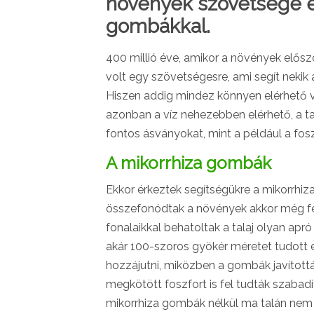
növények szövetsége eg
gombákkal.
400 millió éve, amikor a növények elősz
volt egy szövetségesre, ami segít neki
Hiszen addig mindez könnyen elérhető v
azonban a víz nehezebben elérhető, a ta
fontos ásványokat, mint a például a fosz
A mikorrhiza gombák
Ekkor érkeztek segítségükre a mikorrhiz
összefonódtak a növények akkor még fejl
fonalaikkal behatoltak a talaj olyan apr
akár 100-szoros gyökér méretet tudott e
hozzájutni, miközben a gombák javítottá
megkötött foszfort is fel tudták szabadí
mikorrhiza gombák nélkül ma talán nem i