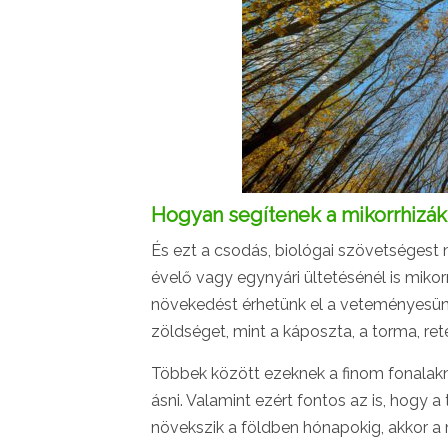
Hogyan segítenek a mikorrhizák
És ezt a csodás, biológai szövetségest m
évelő vagy egynyári ültetésénél is miko
növekedést érhetünk el a veteményesünk
zöldséget, mint a káposzta, a torma, r
Többek között ezeknek a finom fonalakna
ásni. Valamint ezért fontos az is, hogy
növekszik a földben hónapokig, akkor a