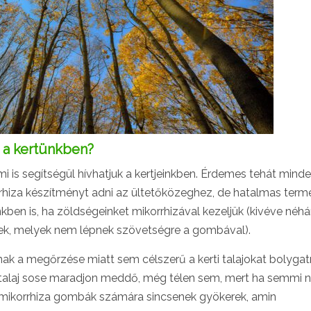
 a kertünkben?
i is segítségül hívhatjuk a kertjeinkben. Érdemes tehát minde
rrhiza készítményt adni az ültetőközeghez, de hatalmas term
ben is, ha zöldségeinket mikorrhizával kezeljük (kivéve néh
etek, melyek nem lépnek szövetségre a gombával).
k a megőrzése miatt sem célszerű a kerti talajokat bolygatn
 a talaj sose maradjon meddő, még télen sem, mert ha semmi
 mikorrhiza gombák számára sincsenek gyökerek, amin