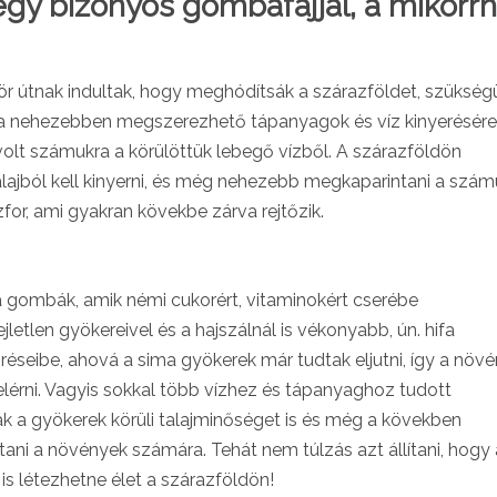
y bizonyos gombafajjal, a mikorrh
ör útnak indultak, hogy meghódítsák a szárazföldet, szükség
k a nehezebben megszerezhető tápanyagok és víz kinyerésére
olt számukra a körülöttük lebegő vízből. A szárazföldön
lajból kell kinyerni, és még nehezebb megkaparintani a szám
for, ami gyakran kövekbe zárva rejtőzik.
a gombák, amik némi cukorért, vitaminokért cserébe
etlen gyökereivel és a hajszálnál is vékonyabb, ún. hifa
ó réseibe, ahová a sima gyökerek már tudtak eljutni, így a növ
lérni. Vagyis sokkal több vízhez és tápanyaghoz tudott
k a gyökerek körüli talajminőséget is és még a kövekben
tani a növények számára. Tehát nem túlzás azt állítani, hogy 
s létezhetne élet a szárazföldön!