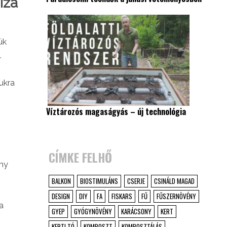
iza
ük
.
ukra
Víztározós magaságyás – új technológia
CÍMKE FELHŐ
ény
BALKON
BIOSTIMULÁNS
CSERJE
CSINÁLD MAGAD
DESIGN
DIY
FA
FISKARS
FŰ
FŰSZERNÖVÉNY
a
GYEP
GYÓGYNÖVÉNY
KARÁCSONY
KERT
KERTI TÓ
KOMPOSZT
KOMPOSZTÁLÁS