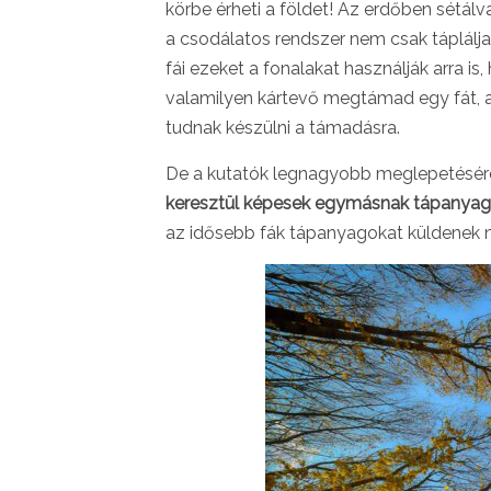
körbe érheti a földet! Az erdőben sétál
a csodálatos rendszer nem csak táplál
fái ezeket a fonalakat használják arra 
valamilyen kártevő megtámad egy fát, akk
tudnak készülni a támadásra.
De a kutatók legnagyobb meglepetésére 
keresztül képesek egymásnak tápanyagok
az idősebb fák tápanyagokat küldenek 