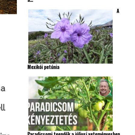
A
Mexikói petúnia
 a
ll
Paradicsomi teendők a júliusi veteményesben