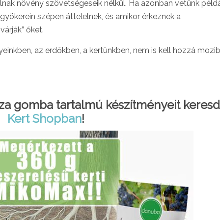
tulnak növény szövetségeseik nélkül. Ha azonban vetünk péld
gyökerein szépen áttelelnek, és amikor érkeznek a
árják” őket.
nyeinkben, az erdőkben, a kertünkben, nem is kell hozzá mozi
iza gomba tartalmú készítményeit keresd
Kert Shopban
!