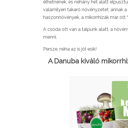
élhetnének, és néhány hét alatt elpusz
valamilyen takaró növényzetet, annak a 
haszonnövények, a mikorrhizák már ott “v
A csoda ott van a talpunk alatt, a növé
menni.
Persze, néha az is jól esik!
A Danuba kiváló mikorrh