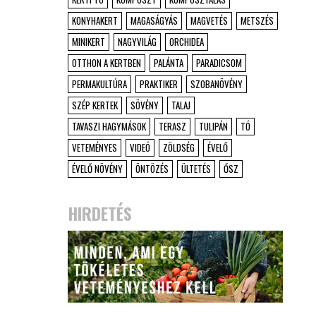
KONYHAKERT
MAGASÁGYÁS
MAGVETÉS
METSZÉS
MINIKERT
NAGYVILÁG
ORCHIDEA
OTTHON A KERTBEN
PALÁNTA
PARADICSOM
PERMAKULTÚRA
PRAKTIKER
SZOBANÖVÉNY
SZÉP KERTEK
SÖVÉNY
TALAJ
TAVASZI HAGYMÁSOK
TERASZ
TULIPÁN
TÓ
VETEMÉNYES
VIDEÓ
ZÖLDSÉG
ÉVELŐ
ÉVELŐ NÖVÉNY
ÖNTÖZÉS
ÜLTETÉS
ŐSZ
HIRDETÉS