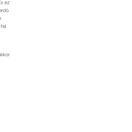
És ez
erdő
n
fel
akkor