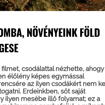
OMBA, NÖVÉNYEINK FÖLD
GESE
 filmet, csodálattal nézhette, ahogy
en élőlény képes egymással
encsére az ilyen csodákért nem ke
ogatni. Erdeinkben, sőt saját
gy ilyen mesébe illő folyamat; ez a