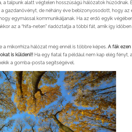
va, a talpunk alatt végtelen hosszúságú hálózatok húzódnak. 
ja a gazdanövényt, de néhány éve bebizonyosodott, hogy az 
is, hogy egymással kommunikáljanak. Ha az erdő egyik végébe
or az a “hifa-neten” riadóztatja a többi fát, amik így időben 
a mikorrhiza hálózat még ennél is többre képes.
A fák ezen
at is küldeni!!
Ha egy fiatal fa például nem kap elég fényt, 
nekik a gomba-posta segítségével.