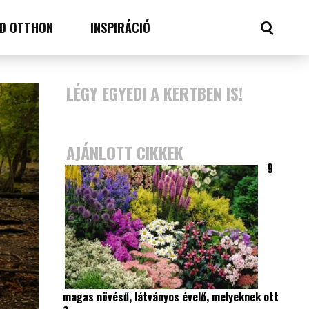
D OTTHON
INSPIRÁCIÓ
LÉGY EGYEDI A KERTBEN IS!
AJÁNLOTT CIKKEK
9
magas növésű, látványos évelő, melyeknek ott
a…