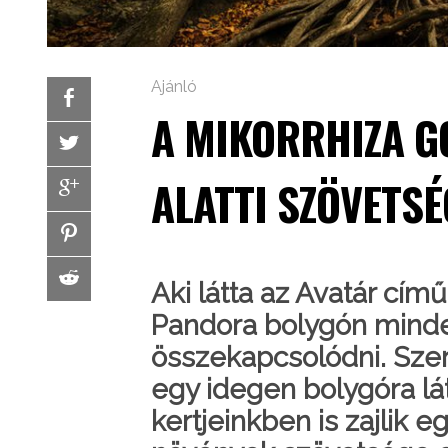
Ajánló
A MIKORRHIZA G
ALATTI SZÖVETSÉ
Aki látta az Avatár című
Pandora bolygón mind
összekapcsolódni. Szer
egy idegen bolygóra lát
kertjeinkben is zajlik e