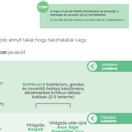
lzés annyit takar, hogy használatuk vagy:
tban
javasolt