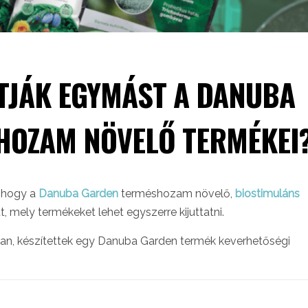
TJÁK EGYMÁST A DANUBA
HOZAM NÖVELŐ TERMÉKEI
 hogy a
Danuba Garden
terméshozam növelő,
biostimuláns
 mely termékeket lehet egyszerre kijuttatni.
an, készítettek egy Danuba Garden termék keverhetőségi