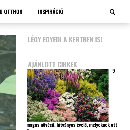
D OTTHON
INSPIRÁCIÓ
LÉGY EGYEDI A KERTBEN IS!
AJÁNLOTT CIKKEK
9
magas növésű, látványos évelő, melyeknek ott
a…