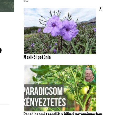
A
?
Mexikói petúnia
Paradicsomi teendők a júliusi veteményesben