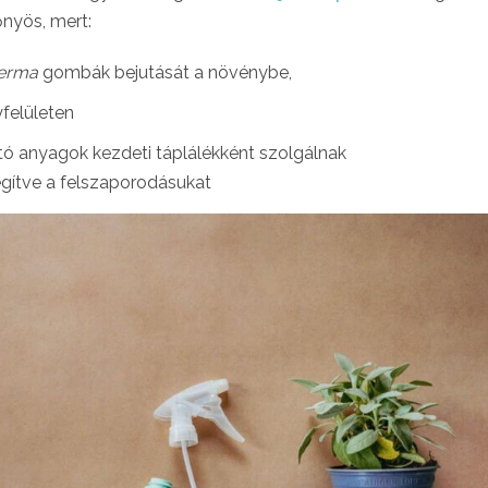
őnyös, mert:
derma
gombák bejutását a növénybe,
felületen
ó anyagok kezdeti táplálékként szolgálnak
gítve a felszaporodásukat