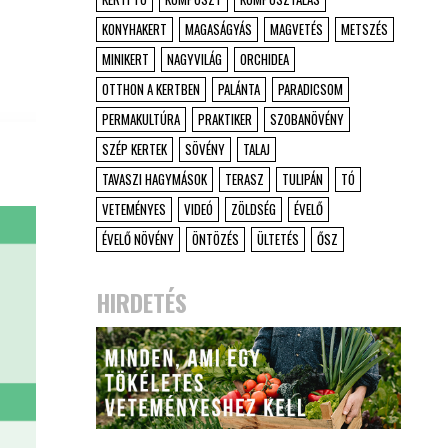
KONYHAKERT
MAGASÁGYÁS
MAGVETÉS
METSZÉS
MINIKERT
NAGYVILÁG
ORCHIDEA
OTTHON A KERTBEN
PALÁNTA
PARADICSOM
PERMAKULTÚRA
PRAKTIKER
SZOBANÖVÉNY
SZÉP KERTEK
SÖVÉNY
TALAJ
TAVASZI HAGYMÁSOK
TERASZ
TULIPÁN
TÓ
VETEMÉNYES
VIDEÓ
ZÖLDSÉG
ÉVELŐ
ÉVELŐ NÖVÉNY
ÖNTÖZÉS
ÜLTETÉS
ŐSZ
HIRDETÉS