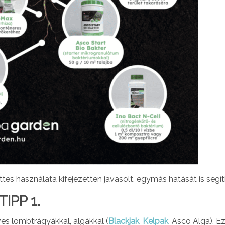
ttes használata kifejezetten javasolt, egymás hatását is segít
TIPP 1.
s lombtrágyákkal, algákkal (
Blackjak
,
Kelpak
, Asco Alga). E