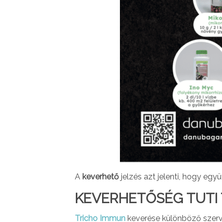
A
keverhető
jelzés azt jelenti, hogy együ
KEVERHETŐSÉG
TUTI 
Tricho Immun
keverése különböző szerve