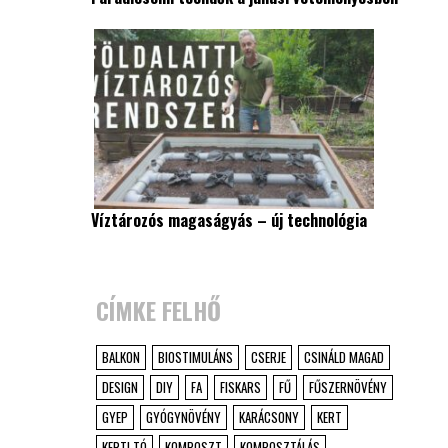
Víztározós magaságyás – új technológia
CÍMKE FELHŐ
BALKON
BIOSTIMULÁNS
CSERJE
CSINÁLD MAGAD
DESIGN
DIY
FA
FISKARS
FŰ
FŰSZERNÖVÉNY
GYEP
GYÓGYNÖVÉNY
KARÁCSONY
KERT
KERTI TÓ
KOMPOSZT
KOMPOSZTÁLÁS