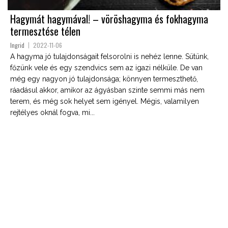
Hagymát hagymával! – vöröshagyma és fokhagyma
termesztése télen
Ingrid
2022-11-06
A hagyma jó tulajdonságait felsorolni is nehéz lenne. Sütünk,
főzünk vele és egy szendvics sem az igazi nélküle. De van
még egy nagyon jó tulajdonsága; könnyen termeszthető,
ráadásul akkor, amikor az ágyásban szinte semmi más nem
terem, és még sok helyet sem igényel. Mégis, valamilyen
rejtélyes oknál fogva, mi...