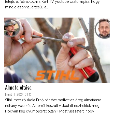
felejts el feliratkozni a Kert TV youtube csatornájára, hogy
mindig azonnal értesülj a...
Almafa oltása
Ingrid
2024-03-13
Stihl-metszőiskola Ernő pár éve ráoltott az öreg almafámra
néhány vesszőt. Az erről készült videót itt nézhetitek meg:
Hogyan kell gyümölcsfát oltani? Most visszatért, hogy