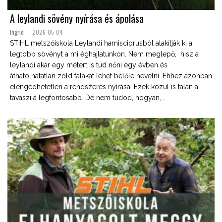
A leylandi sövény nyírása és ápolása
Ingrid
2026-05-04
STIHL metszőiskola Leylandi hamisciprusból alakítják ki a
legtöbb sövényt a mi éghajlatunkon. Nem meglepő, hisz a
leylandi akár egy métert is tud nőni egy évben és
áthatolhatatlan zöld falakat lehet belőle nevelni. Ehhez azonban
elengedhetetlen a rendszeres nyírása. Ezek közül is talán a
tavaszi a legfontosabb. De nem tudod, hogyan,...