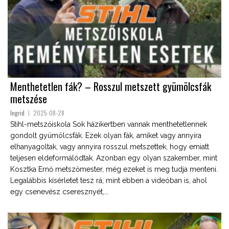
Menthetetlen fák? – Rosszul metszett gyümölcsfák
metszése
Ingrid
2025-08-28
Stihl-metszőiskola Sok házikertben vannak menthetetlennek
gondolt gyümölcsfák. Ezek olyan fák, amiket vagy annyira
elhanyagoltak, vagy annyira rosszul metszettek, hogy emiatt
teljesen eldeformálódtak. Azonban egy olyan szakember, mint
Kosztka Ernő metszőmester, még ezeket is meg tudja menteni.
Legalábbis kísérletet tesz rá, mint ebben a videóban is, ahol
egy csenevész cseresznyét,...