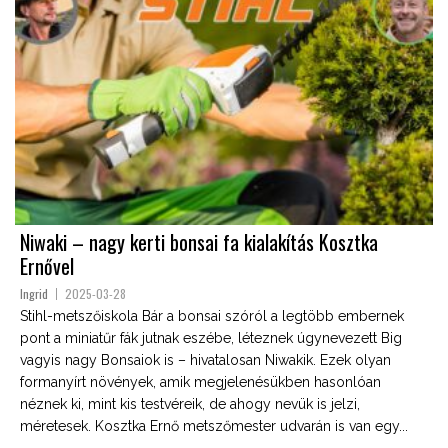
Niwaki – nagy kerti bonsai fa kialakítás Kosztka
Ernővel
Ingrid
2025-03-28
Stihl-metszőiskola Bár a bonsai szóról a legtöbb embernek
pont a miniatűr fák jutnak eszébe, léteznek úgynevezett Big
vagyis nagy Bonsaiok is – hivatalosan Niwakik. Ezek olyan
formanyírt növények, amik megjelenésükben hasonlóan
néznek ki, mint kis testvéreik, de ahogy nevük is jelzi,
méretesek. Kosztka Ernő metszőmester udvarán is van egy...