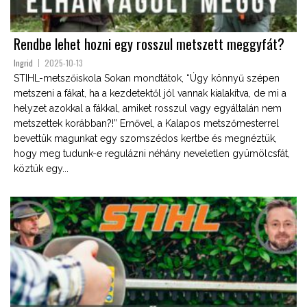
Rendbe lehet hozni egy rosszul metszett meggyfát?
Ingrid
2025-10-13
STIHL-metszőiskola Sokan mondtátok, “Úgy könnyű szépen
metszeni a fákat, ha a kezdetektől jól vannak kialakítva, de mi a
helyzet azokkal a fákkal, amiket rosszul vagy egyáltalán nem
metszettek korábban?!” Ernővel, a Kalapos metszőmesterrel
bevettük magunkat egy szomszédos kertbe és megnéztük,
hogy meg tudunk-e regulázni néhány neveletlen gyümölcsfát,
köztük egy...