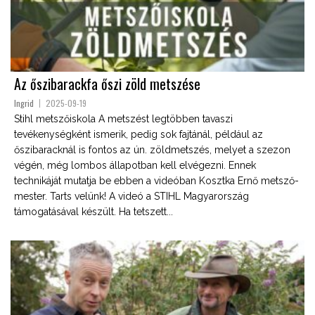
Az őszibarackfa őszi zöld metszése
Ingrid
2025-09-19
Stihl metszőiskola A metszést legtöbben tavaszi
tevékenységként ismerik, pedig sok fajtánál, például az
őszibaracknál is fontos az ún. zöldmetszés, melyet a szezon
végén, még lombos állapotban kell elvégezni. Ennek
technikáját mutatja be ebben a videóban Kosztka Ernő metsző-
mester. Tarts velünk! A videó a STIHL Magyarország
támogatásával készült. Ha tetszett...