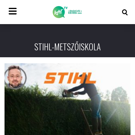
STIHL-METSZŐISKOLA