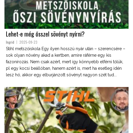
Lehet-e még ősszel sövényt nyírni?
Ingrid
2025-09-23
Stihl metszőiskola Egy ilyen hosszú nyár után – szerencsére –
sok olyan növény akad a kertben, amire ráférne egy kis
fazonírozás. Nem csak azért, mert így könnyebb elférni tőlük,
pl egy kocsi beállóban, hanem azért is, mert ha esetleg idén
lesz hó, akkor egy elburjánzott sövényt nagyon szét tud...