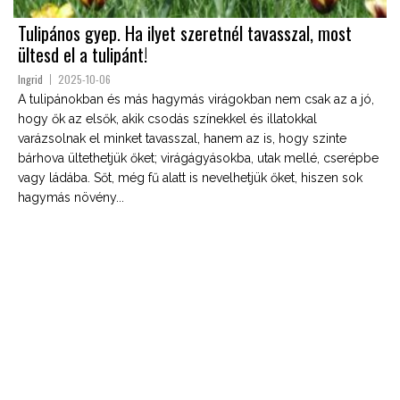
Tulipános gyep. Ha ilyet szeretnél tavasszal, most
ültesd el a tulipánt!
Ingrid
2025-10-06
A tulipánokban és más hagymás virágokban nem csak az a jó,
hogy ők az elsők, akik csodás színekkel és illatokkal
varázsolnak el minket tavasszal, hanem az is, hogy szinte
bárhova ültethetjük őket; virágágyásokba, utak mellé, cserépbe
vagy ládába. Sőt, még fű alatt is nevelhetjük őket, hiszen sok
hagymás növény...