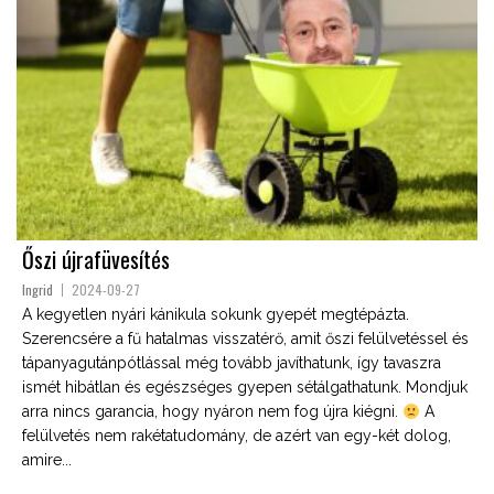
Őszi újrafüvesítés
Ingrid
2024-09-27
A kegyetlen nyári kánikula sokunk gyepét megtépázta.
Szerencsére a fű hatalmas visszatérő, amit őszi felülvetéssel és
tápanyagutánpótlással még tovább javíthatunk, így tavaszra
ismét hibátlan és egészséges gyepen sétálgathatunk. Mondjuk
arra nincs garancia, hogy nyáron nem fog újra kiégni.
A
felülvetés nem rakétatudomány, de azért van egy-két dolog,
amire...