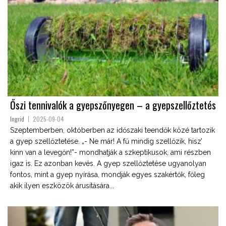
Őszi tennivalók a gyepszőnyegen – a gyepszellőztetés
Ingrid
2025-09-04
Szeptemberben, októberben az időszaki teendők közé tartozik
a gyep szellőztetése. „- Ne már! A fű mindig szellőzik, hisz’
kinn van a levegőn!”- mondhatják a szkeptikusok, ami részben
igaz is. Ez azonban kevés. A gyep szellőztetése ugyanolyan
fontos, mint a gyep nyírása, mondják egyes szakértők, főleg
akik ilyen eszközök árusítására...