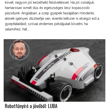
követ, nagyon jól kezelhető felülvetéssel. Ha jól csináljuk,
hamarosan ismét dús és egészséges lesz kopaszodó
pázsitunk. Angliában, a szép gyepek hazájában mindenki,
akinek igényes díszkertje van, évente kétszer is elvégzi ezt a
gyepfiatalítást, szóval érdemes példájukat követni, ha
valamihez, hát...
Robotfűnyíró a jövőből: LUBA