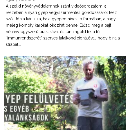
A szelíd növényvédelemnek szánt videósorozatom 3
részében a nyári gyep vegyszermentes gondozásáról lesz
szó. Jön a kánikula, ha a gyeped nincs jó formában, a nagy
meleg komoly károkat okozhat benne. Előzd meg a bajt
néhány egyszerű praktikával és tunningold fel a fű
“immunrendszerét” szerves talajkondicionálóval, hogy bírja a
strapát...