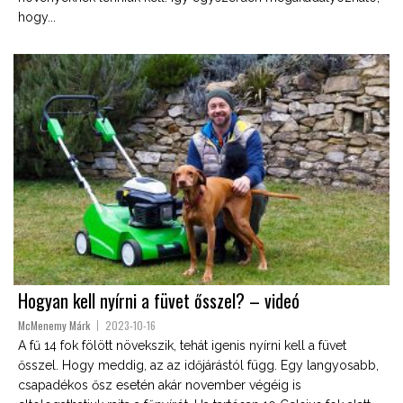
hogy...
Hogyan kell nyírni a füvet ősszel? – videó
McMenemy Márk
2023-10-16
A fű 14 fok fölött növekszik, tehát igenis nyírni kell a füvet
ősszel. Hogy meddig, az az időjárástól függ. Egy langyosabb,
csapadékos ősz esetén akár november végéig is