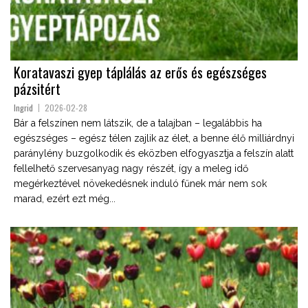
Koratavaszi gyep táplálás az erős és egészséges
pázsitért
Ingrid
2026-02-28
Bár a felszínen nem látszik, de a talajban – legalábbis ha
egészséges – egész télen zajlik az élet, a benne élő milliárdnyi
paránylény buzgolkodik és eközben elfogyasztja a felszín alatt
fellelhető szervesanyag nagy részét, így a meleg idő
megérkeztével növekedésnek induló fűnek már nem sok
marad, ezért ezt még...