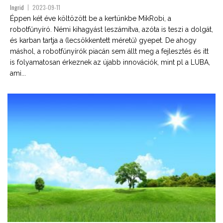
Ingrid
2023-09-11
Éppen két éve költözött be a kertünkbe MikRobi, a
robotfűnyíró. Némi kihagyást leszámítva, azóta is teszi a dolgát,
és karban tartja a (lecsökkentett méretű) gyepet. De ahogy
máshol, a robotfűnyírók piacán sem állt meg a fejlesztés és itt
is folyamatosan érkeznek az újabb innovációk, mint pl a LUBA,
ami...