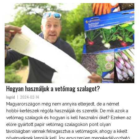
Hogyan használjuk a vetőmag szalagot?
Ingrid
2024-02-14
Magyarországon még nem annyira elterjedt, de a német
hobbi-kertészek régóta használják és szeretik. De mik azok a
vetőmag szalagok és hogyan is kell használni őket? Ezeken az
előre gyártott papír vetőmag szalagokon pont olyan
távolságban vannak felragasztva a vetőmagok, ahogy a kikelt
növényeknek lenniük kell. Így egyszerűen megakadályozható,