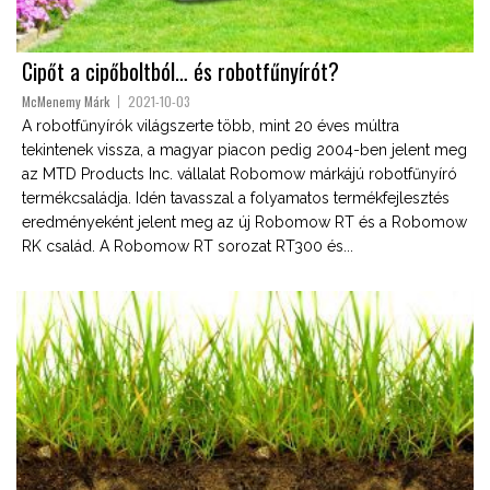
Cipőt a cipőboltból… és robotfűnyírót?
McMenemy Márk
2021-10-03
A robotfűnyírók világszerte több, mint 20 éves múltra
tekintenek vissza, a magyar piacon pedig 2004-ben jelent meg
az MTD Products Inc. vállalat Robomow márkájú robotfűnyíró
termékcsaládja. Idén tavasszal a folyamatos termékfejlesztés
eredményeként jelent meg az új Robomow RT és a Robomow
RK család. A Robomow RT sorozat RT300 és...