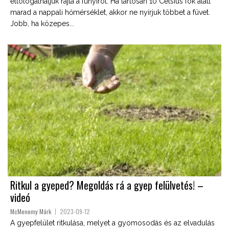
eltologathatjuk rajta a fűnyírót. Ha tartósan 10 Celsius fok alatt
marad a nappali hőmérséklet, akkor ne nyírjuk többet a füvet.
Jobb, ha közepes...
Ritkul a gyeped? Megoldás rá a gyep felülvetés! –
videó
McMenemy Márk
2023-09-12
A gyepfelület ritkulása, melyet a gyomosodás és az elvadulás