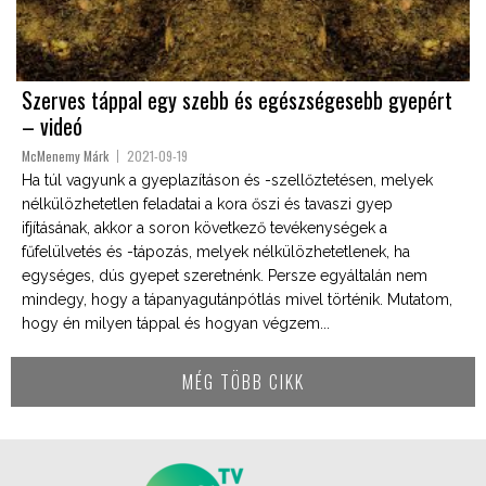
Szerves táppal egy szebb és egészségesebb gyepért
– videó
McMenemy Márk
2021-09-19
Ha túl vagyunk a gyeplazításon és -szellőztetésen, melyek
nélkülözhetetlen feladatai a kora őszi és tavaszi gyep
ifjításának, akkor a soron következő tevékenységek a
fűfelülvetés és -tápozás, melyek nélkülözhetetlenek, ha
egységes, dús gyepet szeretnénk. Persze egyáltalán nem
mindegy, hogy a tápanyagutánpótlás mivel történik. Mutatom,
hogy én milyen táppal és hogyan végzem...
MÉG TÖBB CIKK