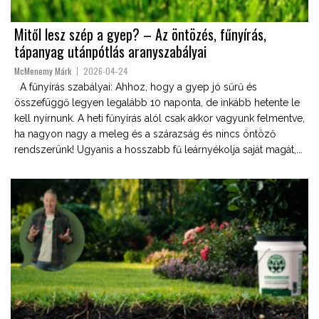
Mitől lesz szép a gyep? – Az öntözés, fűnyírás,
tápanyag utánpótlás aranyszabályai
McMenemy Márk
2026-04-24
A fűnyírás szabályai: Ahhoz, hogy a gyep jó sűrű és
összefüggő legyen legalább 10 naponta, de inkább hetente le
kell nyírnunk. A heti fűnyírás alól csak akkor vagyunk felmentve,
ha nagyon nagy a meleg és a szárazság és nincs öntöző
rendszerünk! Ugyanis a hosszabb fű leárnyékolja saját magát,...