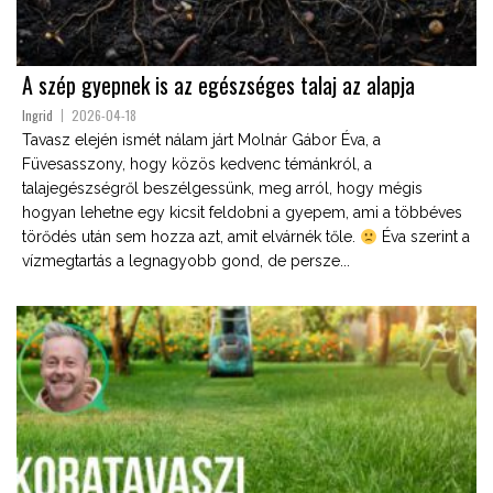
A szép gyepnek is az egészséges talaj az alapja
Ingrid
2026-04-18
Tavasz elején ismét nálam járt Molnár Gábor Éva, a
Füvesasszony, hogy közös kedvenc témánkról, a
talajegészségről beszélgessünk, meg arról, hogy mégis
hogyan lehetne egy kicsit feldobni a gyepem, ami a többéves
törődés után sem hozza azt, amit elvárnék tőle.
Éva szerint a
vízmegtartás a legnagyobb gond, de persze...