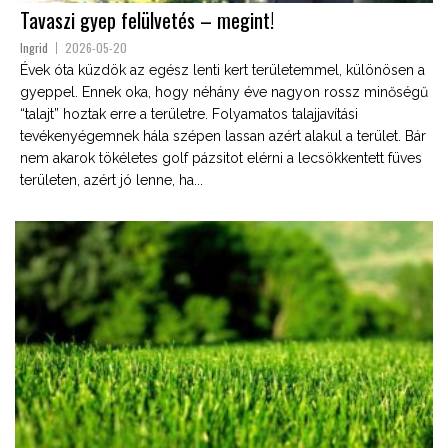
Tavaszi gyep felülvetés – megint!
Ingrid
2026-05-20
Évek óta küzdök az egész lenti kert területemmel, különösen a
gyeppel. Ennek oka, hogy néhány éve nagyon rossz minőségű
“talajt” hoztak erre a területre. Folyamatos talajjavítási
tevékenyégemnek hála szépen lassan azért alakul a terület. Bár
nem akarok tökéletes golf pázsitot elérni a lecsökkentett füves
területen, azért jó lenne, ha...