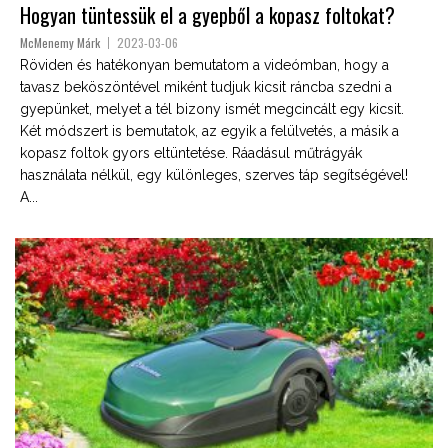
Hogyan tüntessük el a gyepből a kopasz foltokat?
McMenemy Márk
2023-03-06
Röviden és hatékonyan bemutatom a videómban, hogy a
tavasz beköszöntével miként tudjuk kicsit ráncba szedni a
gyepünket, melyet a tél bizony ismét megcincált egy kicsit.
Két módszert is bemutatok, az egyik a felülvetés, a másik a
kopasz foltok gyors eltüntetése. Ráadásul műtrágyák
használata nélkül, egy különleges, szerves táp segítségével!
A...