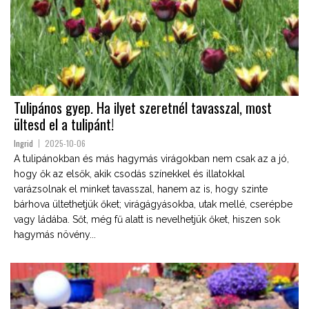
Tulipános gyep. Ha ilyet szeretnél tavasszal, most
ültesd el a tulipánt!
Ingrid
2025-10-06
A tulipánokban és más hagymás virágokban nem csak az a jó,
hogy ők az elsők, akik csodás színekkel és illatokkal
varázsolnak el minket tavasszal, hanem az is, hogy szinte
bárhova ültethetjük őket; virágágyásokba, utak mellé, cserépbe
vagy ládába. Sőt, még fű alatt is nevelhetjük őket, hiszen sok
hagymás növény...