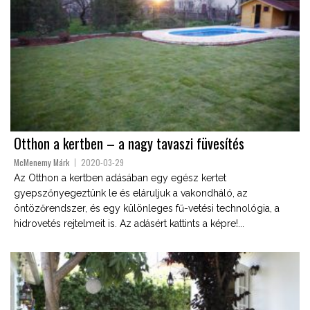
Otthon a kertben – a nagy tavaszi füvesítés
McMenemy Márk
2020-03-29
Az Otthon a kertben adásában egy egész kertet
gyepszőnyegeztünk le és eláruljuk a vakondháló, az
öntözőrendszer, és egy különleges fű-vetési technológia, a
hidrovetés rejtelmeit is. Az adásért kattints a képre!...