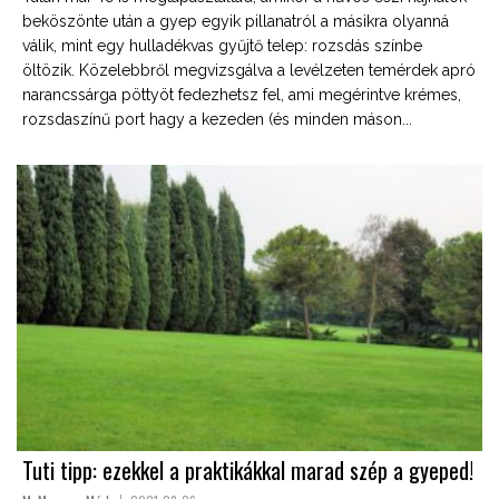
beköszönte után a gyep egyik pillanatról a másikra olyanná
válik, mint egy hulladékvas gyűjtő telep: rozsdás színbe
öltözik. Közelebbről megvizsgálva a levélzeten temérdek apró
narancssárga pöttyöt fedezhetsz fel, ami megérintve krémes,
rozsdaszínű port hagy a kezeden (és minden máson...
Tuti tipp: ezekkel a praktikákkal marad szép a gyeped!