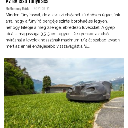
Az év első fűnyírása
McMenemy Márk
2021-03-31
Minden fűnyírásnál, de a tavaszi elsőknél különösen ügyeljünk
arra, hogy a fűnyíró pengéje szinte borotvaéles legyen,
nehogy kitépje a még zsenge, ébredező füvecskét! A gyep
ideális magassága 3,5-5 cm legyen. De ilyenkor, az első
nyírásnál a levelek hosszának maximum 1/3-át szabad levágni,
mert az ennél erőteljesebb visszavágást a fű...