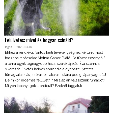
Felülvetés: mivel és hogyan csináld?
Ingrid
2020-04-07
Ehhez a rendkívül fontos kerti tevékenységhez kértünk most
hasznos tanácsokat Molnár Gábor Évától, “a füvesasszonytól”,
a téma egyik legnagyobb hazai szakértőjétől. Éva szerint a
sikeres felülvetés helyes sorrendje a gyepszellőztetés,
fűmagválasztás, szórás és takarás… utána pedig tápanyagozás!
De mikor érdemes felülvetni? Mi alapján válasszunk fűmagot?
Milyen tápanyagokat preferál? Ezekről faggatuk...