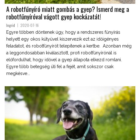
A robotfűnyíró miatt gombás a gyep? Ismerd meg a
robotfűnyíróval vágott gyep kockázatát!
Ingrid
2020-07-16
Egyre többen döntenek úgy, hogy a rendszeres fűnyírás
helyett egy okos kütyüvel kiszervezik ezt az időigényes
feladatot, és robotfűnyírót telepítenek a kertbe. Azonban még
a leggondosabban kiválasztott, profi robotfűnyírónál is
előfordulhat, hogy idővel a gyep állapota elkezd romlani.
Egyre több betegség üti fel a fejét, amit sokszor csak
megkésve...