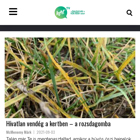
Hívatlan vendég a kertben – a rozsdagomba
McMenemy Márk
2021-09-03
Talán már Te is megtapasztaltad, amikor a hűvös őszi hajnalok