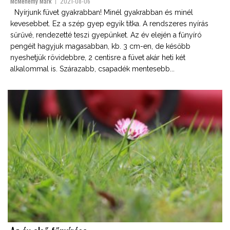
McMenemy Márk
2021-08-06
Nyírjunk füvet gyakrabban! Minél gyakrabban és minél
kevesebbet. Ez a szép gyep egyik titka. A rendszeres nyírás
sűrűvé, rendezetté teszi gyepünket. Az év elején a fűnyíró
pengéit hagyjuk magasabban, kb. 3 cm-en, de később
nyeshetjük rövidebbre, 2 centisre a füvet akár heti két
alkalommal is. Szárazabb, csapadék mentesebb...