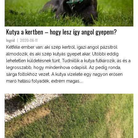
Kutya a kertben – hogy lesz így angol gyepem?
Ingrid
2020-06-11
Kétféle ember van: aki szép kertről, igazi angol pázsitról
álmodozik, és aki szép kutyás gyepet akar. Utóbbi eddig
lehetetlen küldetésnek tűnt. Tudniillik a kutya futkározik, ás és a
legrosszabb, hogy mindenhova odapisil. Az pedig ronda,
sárga foltokhoz vezet. A kutya vizelete egy nagyon erősen
maró hatású folyadék, extrém magas...