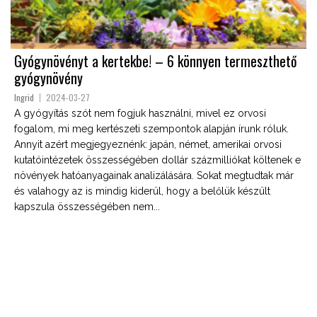
Gyógynövényt a kertekbe! – 6 könnyen termeszthető
gyógynövény
Ingrid
2024-03-27
A gyógyítás szót nem fogjuk használni, mivel ez orvosi
fogalom, mi meg kertészeti szempontok alapján írunk róluk.
Annyit azért megjegyeznénk: japán, német, amerikai orvosi
kutatóintézetek összességében dollár százmilliókat költenek e
növények hatóanyagainak analizálására. Sokat megtudtak már
és valahogy az is mindig kiderül, hogy a belőlük készült
kapszula összességében nem...