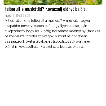
Felborult a muskátlid? Kovácsolj előnyt belőle!
Ingrid
2022-05-30
Mit csináljunk, ha felborult a muskátli? A muskátli nagyon
strapabíró növény, éppen ezért egy ilyen baleset után
elképzelhető, hogy kb. 2 hétig borzalmas látványt nyújtanak az
össze-vissza töredezett virágok, viszont ha gondosan
visszaültetjük őket a ládákba és tápoldatozzuk őket, még
előnyt is kovácsolhatunk a szél és a borulás okozta...