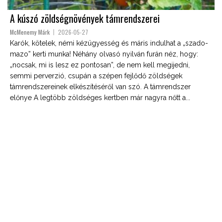
A kúszó zöldségnövények támrendszerei
McMenemy Márk
2026-05-27
Karók, kötelek, némi kézügyesség és máris indulhat a „szado-
mazo” kerti munka! Néhány olvasó nyilván furán néz, hogy:
„nocsak, mi is lesz ez pontosan”, de nem kell megijedni,
semmi perverzió, csupán a szépen fejlődő zöldségek
támrendszereinek elkészítéséről van szó. A támrendszer
előnye A legtöbb zöldséges kertben már nagyra nőtt a...