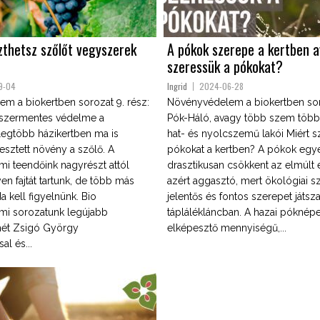
zthetsz szőlőt vegyszerek
A pókok szerepe a kertben 
szeressük a pókokat?
9-04
Ingrid
2024-06-28
m a biokertben sorozat 9. rész:
Növényvédelem a biokertben soro
yszermentes védelme a
Pók-Háló, avagy több szem többet
 legtöbb házikertben ma is
hat- és nyolcszemű lakói Miért s
esztett növény a szőlő. A
pókokat a kertben? A pókok eg
i teendőink nagyrészt attól
drasztikusan csökkent az elmúlt
en fajtát tartunk, de több más
azért aggasztó, mert ökológiai 
a kell figyelnünk. Bio
jelentős és fontos szerepet játsz
mi sorozatunk legújabb
táplálékláncban. A hazai póknép
mét Zsigó György
elképesztő mennyiségű,...
l és...