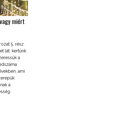
avagy miért
zat 5. rész.
 lát: kertünk
zeressük a
yedszáma
 években, ami
szerepük
anak a
esség