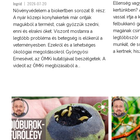
Ellenség vag
Ingrid
2026-07-20
kertünkben? 
Növényvédelem a biokertben sorozat 8. rész:
vassal irtja 
A nyár közepi konyhakertek már ontják
felbukkanó g
magukból a termést, csak győzzük szedni,
magának csiná
enni és elrakni őket. Viszont mostanra a
legtöbbször 
legtöbb probléma és betegség is előkerül a
munkát, de so
veteményesben. Ezekről és a lehetséges
a kertnek, hi
ökológiai megoldásokról Gyöngyösi
Emesével, az ÖMKi kutatójával beszélgetek. A
videót az ÖMKi megbízásából a...