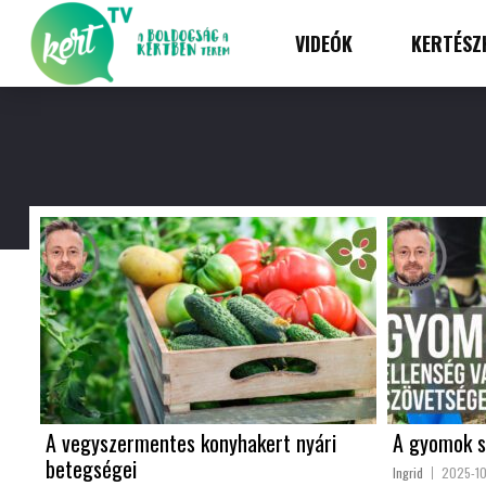
VIDEÓK
KERTÉSZ
A vegyszermentes konyhakert nyári
A gyomok s
betegségei
Ingrid
2025-1