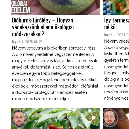
Dióburok-fúrólégy – Hogyan
Így termes
védekezzünk ellene ökológiai
nélkül
módszerekkel?
Ingrid
2024-0
Növényvédele
Ingrid
2025-08-29
A szőlő veg
Növényvédelem a biokertben sorozat 7. rész.
kiskertben A
A dió növényvédelme vegyszermentesen A
gyakran term
magyar kertek kedves fája, a diófa – nem csak
növényvédelm
árnyékot, de termést is ad. Sajnos az elmúlt
függnek, mily
években egyre több betegséggel kell
dologra is od
megküzdenie. Hogy lehet permetezés nélkül,
növényvédel
ökológiai módszerekkel megvédeni diófáinkat
részében is
a dióburok-fúrólégytől? Fertőzés esetén
növényorvossa
milyen módszerrel menthetjük...