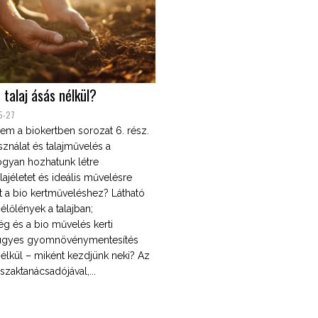
talaj ásás nélkül?
5-27
m a biokertben sorozat 6. rész.
nálat és talajművelés a
ogyan hozhatunk létre
lajéletet és ideális művelésre
jt a bio kertműveléshez? Látható
 élőlények a talajban;
g és a bio művelés kerti
 ügyes gyomnövénymentesítés
élkül – miként kezdjünk neki? Az
zaktanácsadójával,...