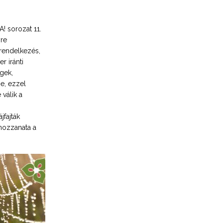
 sorozat 11.
yre
nrendelkezés,
r iránti
gek,
e, ezzel
válik a
fajták
mozzanata a