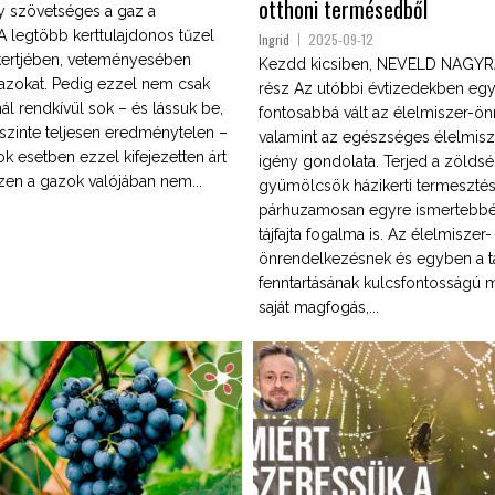
otthoni termésedből
y szövetséges a gaz a
A legtöbb kerttulajdonos tűzel
Ingrid
2025-09-12
a kertjében, veteményesében
Kezdd kicsiben, NEVELD NAGYRA!
azokat. Pedig ezzel nem csak
rész Az utóbbi évtizedekben eg
l rendkívül sok – és lássuk be,
fontosabbá vált az élelmiszer-ö
szinte teljesen eredménytelen –
valamint az egészséges élelmisze
k esetben ezzel kifejezetten árt
igény gondolata. Terjed a zöldsé
szen a gazok valójában nem...
gyümölcsök házikerti termesztés
párhuzamosan egyre ismertebbé 
tájfajta fogalma is. Az élelmiszer-
önrendelkezésnek és egyben a táj
fenntartásának kulcsfontosságú 
saját magfogás,...