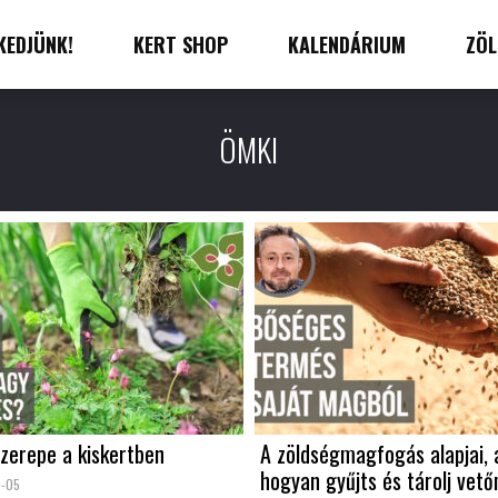
KEDJÜNK!
KERT SHOP
KALENDÁRIUM
ZÖL
ÖMKI
zerepe a kiskertben
A zöldségmagfogás alapjai,
hogyan gyűjts és tárolj vet
0-05