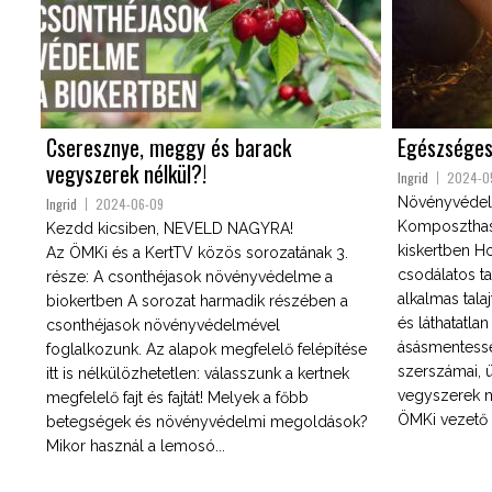
Cseresznye, meggy és barack
Egészséges 
vegyszerek nélkül?!
Ingrid
2024-0
Növényvédele
Ingrid
2024-06-09
Komposzthasz
Kezdd kicsiben, NEVELD NAGYRA!
kiskertben H
Az ÖMKi és a KertTV közös sorozatának 3.
csodálatos ta
része: A csonthéjasok növényvédelme a
alkalmas tala
biokertben A sorozat harmadik részében a
és láthatatlan
csonthéjasok növényvédelmével
ásásmentessé
foglalkozunk. Az alapok megfelelő felépítése
szerszámai,
itt is nélkülözhetetlen: válasszunk a kertnek
vegyszerek n
megfelelő fajt és fajtát! Melyek a főbb
ÖMKi vezető s
betegségek és növényvédelmi megoldások?
Mikor használ a lemosó...