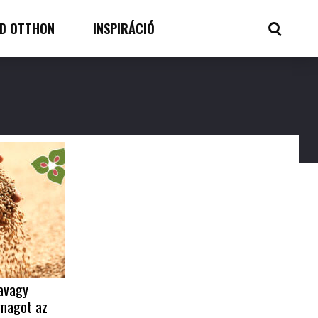
D OTTHON
INSPIRÁCIÓ
 avagy
őmagot az