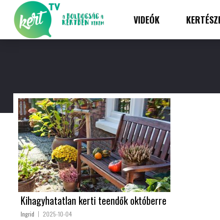
VIDEÓK
KERTÉSZ
Kihagyhatatlan kerti teendők októberre
Ingrid
2025-10-04