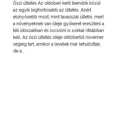
Őszi ültetés Az októberi kerti teendők közül
az egyik legfontosabb az ültetés. Azért
előnyösebb most, mint tavasszal ültetni, mert
a növényeknek van ideje gyökeret ereszteni a
téli időszakban és locsolni is sokkal ritkábban
kell. Az őszi ültetés ideje októbertől novemer
végéig tart, amikor a levelek már lehullottak,
de a...