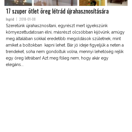
17 szuper ötlet öreg létrád újrahasznosítására
Ingrid
2018-01-08
Szeretünk újrahasznosítani, egyrészt mert igyekszünk
környezettudatosan élni, másrészt olcsóbban kijövünk, amúgy
meg általában sokkal eredetibb megoldások születnek, mint
amiket a boltokban kapni lehet. Bár jó ideje figyeljük a neten a
trendeket, soha nem gondoltuk volna, mennyi lehetőség rejlik
egy öreg létrában! Azt meg főleg nem, hogy akár egy
elegáns...