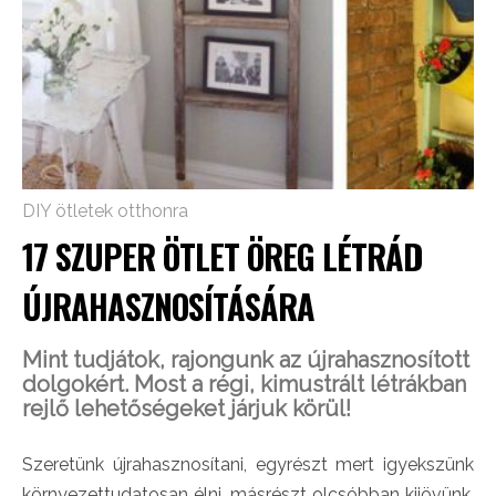
DIY ötletek otthonra
17 SZUPER ÖTLET ÖREG LÉTRÁD
ÚJRAHASZNOSÍTÁSÁRA
Mint tudjátok, rajongunk az újrahasznosított
dolgokért. Most a régi, kimustrált létrákban
rejlő lehetőségeket járjuk körül!
Szeretünk újrahasznosítani, egyrészt mert igyekszünk
környezettudatosan élni, másrészt olcsóbban kijövünk,