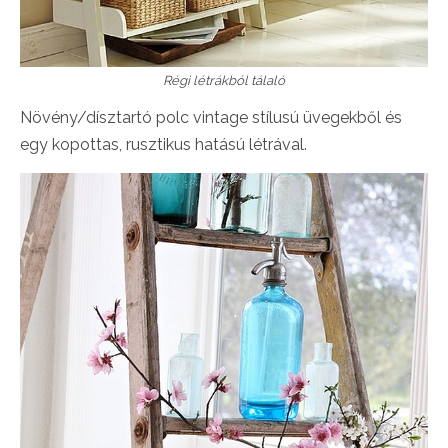
Régi létrákból tálaló
Növény/dísztartó polc vintage stílusú üvegekből és
egy kopottas, rusztikus hatású létrával.