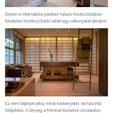
Ebben a minimalista, keleties hatású fürdőszobában
tökéletes törölközőtartó lehet egy vékonyabb létrából.
Ez nem teljesen létra, mivel keskenyebb, de hasonló
felépítésű. A lényeg: a fokokat kiszedve csodálatos