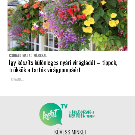
CSINÁLD MAGAD MÁRKKAL
Így készíts különleges nyári virágládát – tippek,
trükkök a tartós virágpompáért
TOVÁBB...
KÖVESS MINKET