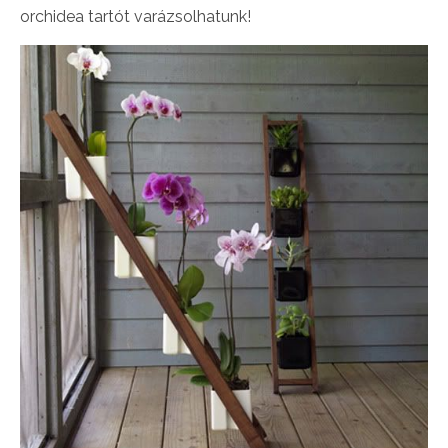
orchidea tartót varázsolhatunk!