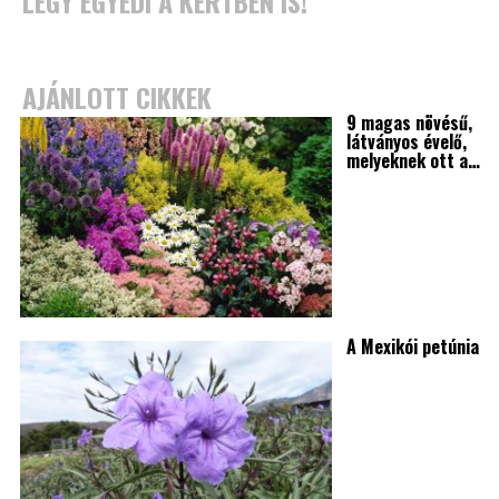
LÉGY EGYEDI A KERTBEN IS!
AJÁNLOTT CIKKEK
9 magas növésű,
látványos évelő,
melyeknek ott a…
A Mexikói petúnia