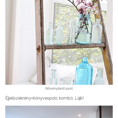
Növénytartó polc
Éjjeliszekrény+könyvespolc kombó. Lájk!