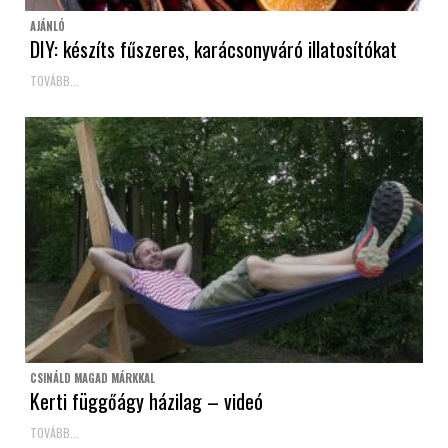
AJÁNLÓ
DIY: készíts fűszeres, karácsonyváró illatosítókat
TOVÁBB...
CSINÁLD MAGAD MÁRKKAL
Kerti függőágy házilag – videó
TOVÁBB...