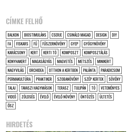
CÍMKE FELHŐ
BALKON
BIOSTIMULÁNS
CSERJE
CSINÁLD MAGAD
DESIGN
DIY
FA
FISKARS
FŰ
FŰSZERNÖVÉNY
GYEP
GYÓGYNÖVÉNY
KARÁCSONY
KERT
KERTI TÓ
KOMPOSZT
KOMPOSZTÁLÁS
KONYHAKERT
MAGASÁGYÁS
MAGVETÉS
METSZÉS
MINIKERT
NAGYVILÁG
ORCHIDEA
OTTHON A KERTBEN
PALÁNTA
PARADICSOM
PERMAKULTÚRA
PRAKTIKER
SZOBANÖVÉNY
SZÉP KERTEK
SÖVÉNY
TALAJ
TAVASZI HAGYMÁSOK
TERASZ
TULIPÁN
TÓ
VETEMÉNYES
VIDEÓ
ZÖLDSÉG
ÉVELŐ
ÉVELŐ NÖVÉNY
ÖNTÖZÉS
ÜLTETÉS
ŐSZ
HIRDETÉS