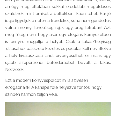
amúgy meg általában sokkal eredetibb megoldások
születnek, mint amiket a boltokban kapni lehet. Bár jó
ideje figyeljük a neten a trendeket, soha nem gondoltuk
volna, mennyi lehetőség rejlik egy öreg létrában! Azt
meg főleg nem, hogy akár egy elegáns környezetben
is ennyire megállja a helyét. Csak a lakás/helyiség
stílusához passzoló kezelés és pácolás kell neki, illetve
a hely kiválasztása, ahol érvényesülhet, és máris egy
újabb szupertrendi bútordarabbal bővült a lakás.
Nézzétek!
Ezt a modern könyvespolcot mi is szívesen
elfogadnánk! A kanapé fölé helyezve fontos, hogy
színben harmonizáljon vele.