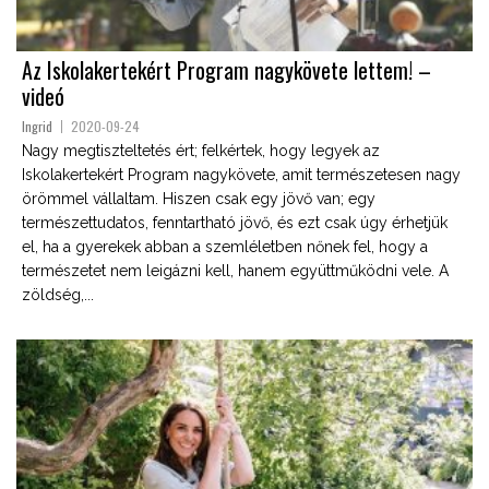
Az Iskolakertekért Program nagykövete lettem! –
videó
Ingrid
2020-09-24
Nagy megtiszteltetés ért; felkértek, hogy legyek az
Iskolakertekért Program nagykövete, amit természetesen nagy
örömmel vállaltam. Hiszen csak egy jövő van; egy
természettudatos, fenntartható jövő, és ezt csak úgy érhetjük
el, ha a gyerekek abban a szemléletben nőnek fel, hogy a
természetet nem leigázni kell, hanem együttműködni vele. A
zöldség,...