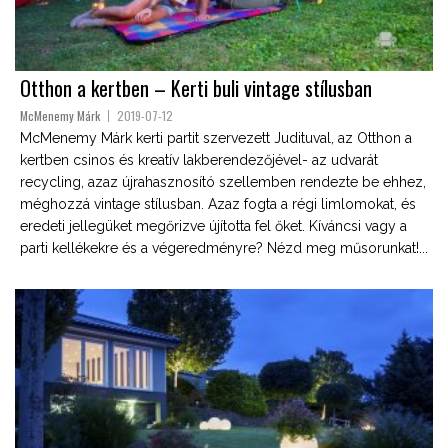
Otthon a kertben – Kerti buli vintage stílusban
McMenemy Márk
2019-07-12
McMenemy Márk kerti partit szervezett Judituval, az Otthon a
kertben csinos és kreatív lakberendezőjével- az udvarát
recycling, azaz újrahasznosító szellemben rendezte be ehhez,
méghozzá vintage stílusban. Azaz fogta a régi limlomokat, és
eredeti jellegüket megőrizve újította fel őket. Kíváncsi vagy a
parti kellékekre és a végeredményre? Nézd meg műsorunkat!...