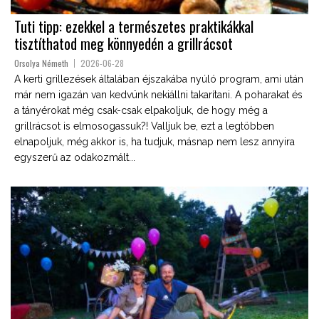
Tuti tipp: ezekkel a természetes praktikákkal
tisztíthatod meg könnyedén a grillrácsot
Orsolya Németh
2026-06-28
A kerti grillezések általában éjszakába nyúló program, ami után
már nem igazán van kedvünk nekiállni takarítani. A poharakat és
a tányérokat még csak-csak elpakoljuk, de hogy még a
grillrácsot is elmosogassuk?! Valljuk be, ezt a legtöbben
elnapoljuk, még akkor is, ha tudjuk, másnap nem lesz annyira
egyszerű az odakozmált...