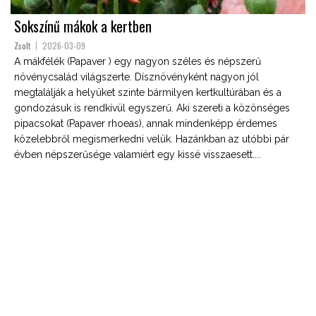
Sokszínű mákok a kertben
Zsolt
2026-03-09
A mákfélék (Papaver ) egy nagyon széles és népszerű
növénycsalád világszerte. Dísznövényként nagyon jól
megtalálják a helyüket szinte bármilyen kertkultúrában és a
gondozásuk is rendkívül egyszerű. Aki szereti a közönséges
pipacsokat (Papaver rhoeas), annak mindenképp érdemes
közelebbről megismerkedni velük. Hazánkban az utóbbi pár
évben népszerűsége valamiért egy kissé visszaesett....