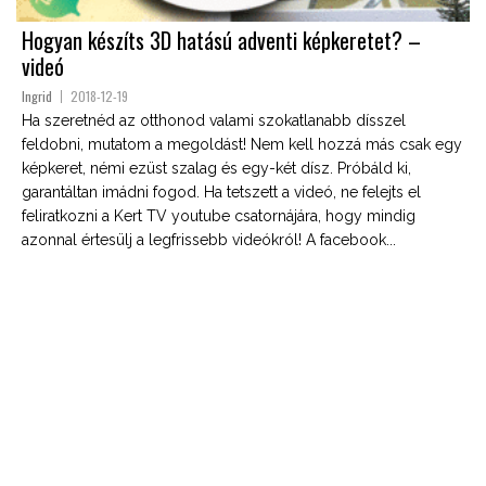
Hogyan készíts 3D hatású adventi képkeretet? –
videó
Ingrid
2018-12-19
Ha szeretnéd az otthonod valami szokatlanabb dísszel
feldobni, mutatom a megoldást! Nem kell hozzá más csak egy
képkeret, némi ezüst szalag és egy-két dísz. Próbáld ki,
garantáltan imádni fogod. Ha tetszett a videó, ne felejts el
feliratkozni a Kert TV youtube csatornájára, hogy mindig
azonnal értesülj a legfrissebb videókról! A facebook...