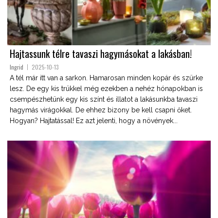
Hajtassunk télre tavaszi hagymásokat a lakásban!
Ingrid
2025-10-13
A tél már itt van a sarkon. Hamarosan minden kopár és szürke
lesz. De egy kis trükkel még ezekben a nehéz hónapokban is
csempészhetünk egy kis színt és illatot a lakásunkba tavaszi
hagymás virágokkal. De ehhez bizony be kell csapni őket.
Hogyan? Hajtatással! Ez azt jelenti, hogy a növények...