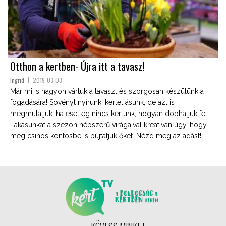
Otthon a kertben- Újra itt a tavasz!
Ingrid
2019-03-03
Már mi is nagyon vártuk a tavaszt és szorgosan készülünk a
fogadására! Sövényt nyírunk, kertet ásunk, de azt is
megmutatjuk, ha esetleg nincs kertünk, hogyan dobhatjuk fel
lakásunkat a szezon népszerű virágaival kreatívan úgy, hogy
még csinos köntösbe is bújtatjuk őket. Nézd meg az adást!...