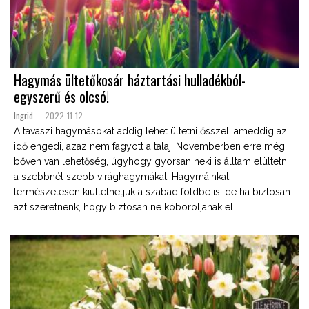
Hagymás ültetőkosár háztartási hulladékból-
egyszerű és olcsó!
Ingrid
2022-11-12
A tavaszi hagymásokat addig lehet ültetni ősszel, ameddig az
idő engedi, azaz nem fagyott a talaj. Novemberben erre még
bőven van lehetőség, úgyhogy gyorsan neki is álltam elültetni
a szebbnél szebb virághagymákat. Hagymáinkat
természetesen kiültethetjük a szabad földbe is, de ha biztosan
azt szeretnénk, hogy biztosan ne kóboroljanak el...