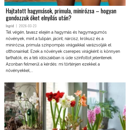
Hajtatott hagymások, primula, minirózsa – hogyan
gondozzuk őket elnyílás után?
Ingrid
2026-03-23
Tél végén, tavasz elején a hagymás és hagymagumós
növények, mint a tulipán, jácint, nárcisz, krókusz és a
minirózsa, primula színpompás virágaikkal varázsolják el
otthonainkat. Ezek a növények cserepes virágként is könnyen
tarthatók, és a téli időszakban is üde színfoltot jelentenek.
Azonban felmerül a kérdés: mi történjen ezekkel a
növényekkel,...