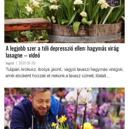
A legjobb szer a téli depresszió ellen: hagymás virág
lasagne – videó
Ingrid
2021-01-20
Tulipán, krókusz, ibolya, jácint… vagyis tavaszi hagymás virágok,
amik elsőként hozzák el nekünk a tavasz színeit, illatait....