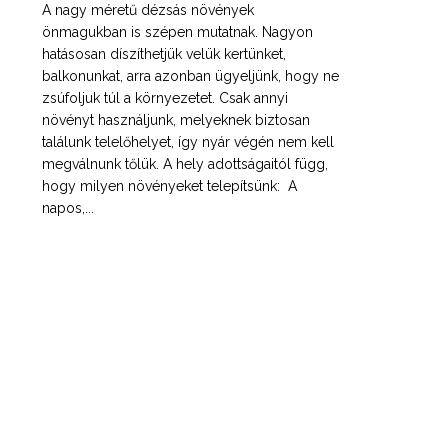
A nagy méretű dézsás növények
önmagukban is szépen mutatnak. Nagyon
hatásosan díszíthetjük velük kertünket,
balkonunkat, arra azonban ügyeljünk, hogy ne
zsúfoljuk túl a környezetet. Csak annyi
növényt használjunk, melyeknek biztosan
találunk telelőhelyet, így nyár végén nem kell
megválnunk tőlük. A hely adottságaitól függ,
hogy milyen növényeket telepítsünk: A
napos,...