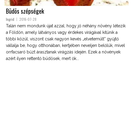
Büdös szépségek
Ingrid
2016-07-28
Talán nem mondunk újat azzal, hogy jó néhány növény létezik
a Földön, amely látványos vagy érdekes virágával kitűnik a
többi közül, viszont csak nagyon kevés „elvetemült” gyűjtő
vállalja be, hogy otthonában, kertjében neveljen belőlük, mivel
orrfacsaró bűzt árasztanak virágzás idején. Ezek a növények
azért ilyen rettentő büdösek, mert ők...