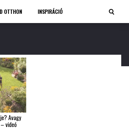
D OTTHON
INSPIRÁCIÓ
je? Avagy
 – videó