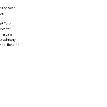
szág talán
ppen
n! Ezt a
ekertet
 maga is
z eredmény
az illusztris