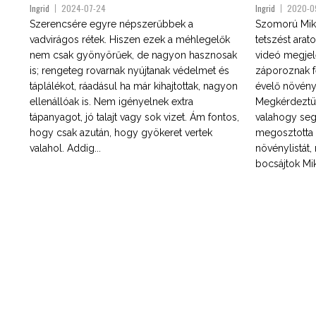
Ingrid
2024-07-24
Ingrid
2020-0
Szerencsére egyre népszerűbbek a
Szomorú Mikló
vadvirágos rétek. Hiszen ezek a méhlegelők
tetszést arat
nem csak gyönyörűek, de nagyon hasznosak
videó megjel
is; rengeteg rovarnak nyújtanak védelmet és
záporoznak fe
táplálékot, ráadásul ha már kihajtottak, nagyon
évelő növény
ellenállóak is. Nem igényelnek extra
Megkérdeztük
tápanyagot, jó talajt vagy sok vizet. Ám fontos,
valahogy segí
hogy csak azután, hogy gyökeret vertek
megosztotta v
valahol. Addig...
növénylistát
bocsájtok Mik