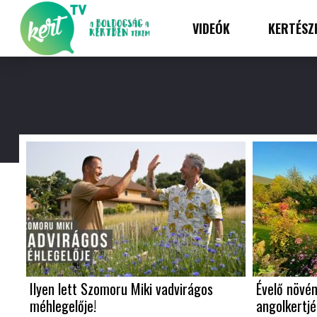
VIDEÓK
KERTÉSZ
Ilyen lett Szomoru Miki vadvirágos
Évelő növén
méhlegelője!
angolkertj