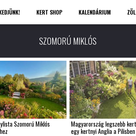
KEDJÜNK!
KERT SHOP
KALENDÁRIUM
ZÖL
SZOMORÚ MIKLÓS
ylista Szomorú Miklós
Magyarország legszebb kert
éhez
egy kertnyi Anglia a Pilisben