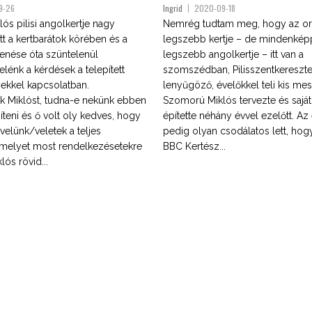
9-26
Ingrid
2020-09-18
s pilisi angolkertje nagy
Nemrég tudtam meg, hogy az or
ott a kertbarátok körében és a
legszebb kertje – de mindenké
enése óta szüntelenül
legszebb angolkertje – itt van a
lénk a kérdések a telepített
szomszédban, Pilisszentkereszte
ekkel kapcsolatban.
lenyűgöző, évelőkkel teli kis mes
 Miklóst, tudna-e nekünk ebben
Szomorú Miklós tervezte és saját
teni és ő volt oly kedves, hogy
építette néhány évvel ezelőtt. A
elünk/veletek a teljes
pedig olyan csodálatos lett, hogy 
, melyet most rendelkezésetekre
BBC Kertész...
lós rövid...