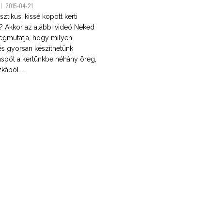
2015-04-21
sztikus, kissé kopott kerti
t? Akkor az alábbi videó Neked
egmutatja, hogy milyen
s gyorsan készíthetünk
kaspót a kertünkbe néhány öreg,
kából....