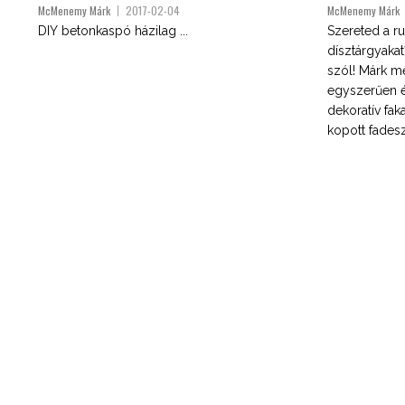
McMenemy Márk
2017-02-04
McMenemy Márk
DIY betonkaspó házilag ...
Szereted a ru
dísztárgyaka
szól! Márk m
egyszerűen é
dekoratív fa
kopott fadesz