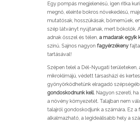
Egy pompás megjelenésű, igen ritka ku
megnő, eleinte bokros növekedésű, majd 
mutatósak, hosszúkásak, bőrneműek, eny
szép látványt nyújtanak, mert bókolók. A
adnak ősszel és télen,
a madarak egyik 
színű. Sajnos nagyon
fagyérzékeny
fajt
tartásával!
Szépen telel a Dél-Nyugati területeken,
mikroklímájú, védett társasházi és kerte
gyönyörködhetünk elragadó szépségében
gondoskodnunk kell
. Nagyon szereti, ha
a növény környezetét. Talajban nem válo
talajról gondoskodjunk a számára. Ez a fa
alkalmazható, a legideálisabb hely a s