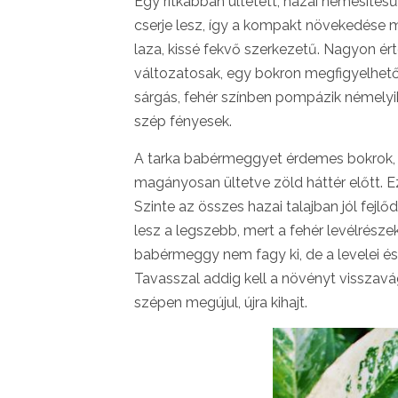
Egy ritkábban ültetett, hazai nemesíté
cserje lesz, így a kompakt növekedése 
laza, kissé fekvő szerkezetű. Nagyon ér
változatosak, egy bokron megfigyelhető, 
sárgás, fehér színben pompázik némelyi
szép fényesek.
A tarka babérmeggyet érdemes bokrok, c
magányosan ültetve zöld háttér előtt. Ez
Szinte az összes hazai talajban jól fejlő
lesz a legszebb, mert a fehér levélrés
babérmeggy nem fagy ki, de a levelei és
Tavasszal addig kell a növényt visszavá
szépen megújul, újra kihajt.