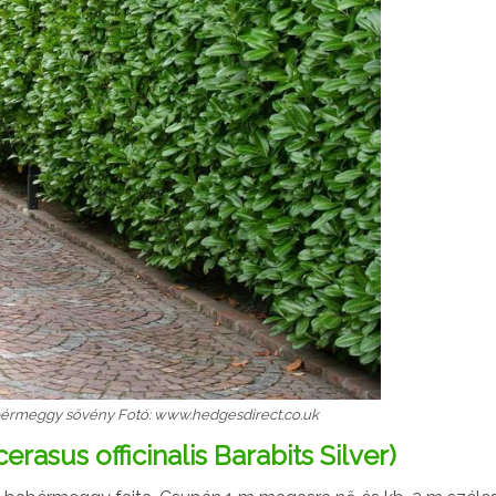
érmeggy sövény Fotó: www.hedgesdirect.co.uk
asus officinalis Barabits Silver)