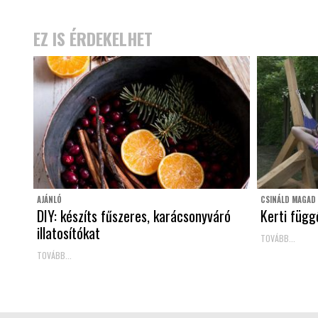
EZ IS ÉRDEKELHET
AJÁNLÓ
CSINÁLD MAGAD
DIY: készíts fűszeres, karácsonyváró
Kerti függ
illatosítókat
TOVÁBB...
TOVÁBB...