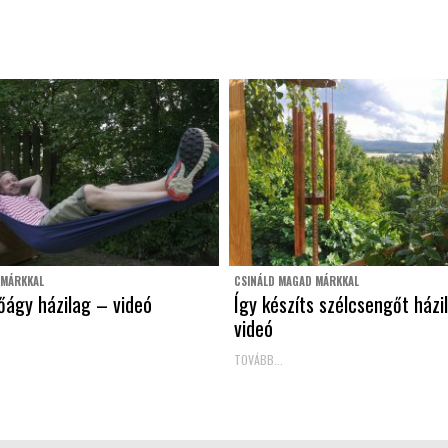
 MÁRKKAL
CSINÁLD MAGAD MÁRKKAL
őágy házilag – videó
Így készíts szélcsengőt házi
videó
TOVÁBB...