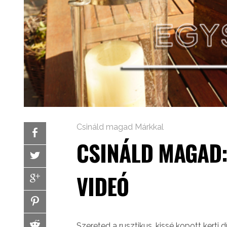
Csináld magad Márkkal
CSINÁLD MAGAD:
VIDEÓ
Szereted a rusztikus, kissé kopott kerti