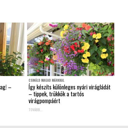
CSINÁLD MAGAD MÁRKKAL
lag! –
Így készíts különleges nyári virágládát
– tippek, trükkök a tartós
virágpompáért
TOVÁBB...