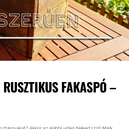
 RUSZTIKUS FAKASPÓ –
 dísztárgyakat? Akkor az alábbi videó Neked szól! Márk