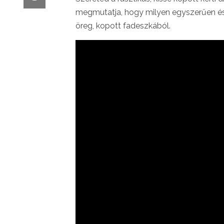
megmutatja, hogy milyen egyszerűen és
öreg, kopott fadeszkából.