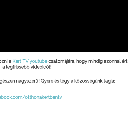
kozni a
Kert TV youtube
csatornájára, hogy mindig azonnal ért
a legfrissebb videókról!
gészen nagyszerű! Gyere és légy a közösségünk tagja:
ebook.com/otthonakertbentv