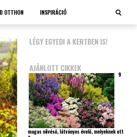
D OTTHON
INSPIRÁCIÓ
LÉGY EGYEDI A KERTBEN IS!
AJÁNLOTT CIKKEK
9
magas növésű, látványos évelő, melyeknek ott
a…