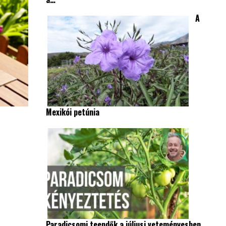
A
Mexikói petúnia
Paradicsomi teendők a júliusi veteményesben