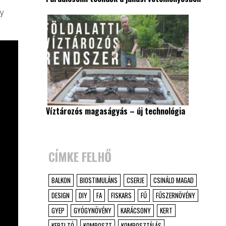
ny
Víztározós magaságyás – új technológia
CÍMKE FELHŐ
BALKON
BIOSTIMULÁNS
CSERJE
CSINÁLD MAGAD
DESIGN
DIY
FA
FISKARS
FŰ
FŰSZERNÖVÉNY
GYEP
GYÓGYNÖVÉNY
KARÁCSONY
KERT
KERTI TÓ
KOMPOSZT
KOMPOSZTÁLÁS