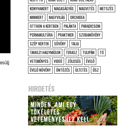
KONYHAKERT
MAGASÁGYÁS
MAGVETÉS
METSZÉS
MINIKERT
NAGYVILÁG
ORCHIDEA
OTTHON A KERTBEN
PALÁNTA
PARADICSOM
PERMAKULTÚRA
PRAKTIKER
SZOBANÖVÉNY
SZÉP KERTEK
SÖVÉNY
TALAJ
TAVASZI HAGYMÁSOK
TERASZ
TULIPÁN
TÓ
VETEMÉNYES
VIDEÓ
ZÖLDSÉG
ÉVELŐ
esülj
ÉVELŐ NÖVÉNY
ÖNTÖZÉS
ÜLTETÉS
ŐSZ
HIRDETÉS