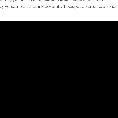
 gyorsan készíthetünk dekoratív fakaspót a kertünkbe néhá