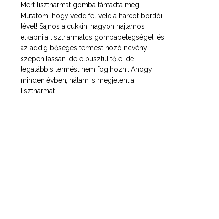
Mert lisztharmat gomba támadta meg.
Mutatom, hogy vedd fel vele a harcot bordói
lével! Sajnos a cukkini nagyon hajlamos
elkapni a lisztharmatos gombabetegséget, és
az addig bőséges termést hozó növény
szépen lassan, de elpusztul tőle, de
legalábbis termést nem fog hozni. Ahogy
minden évben, nálam is megjelent a
lisztharmat...