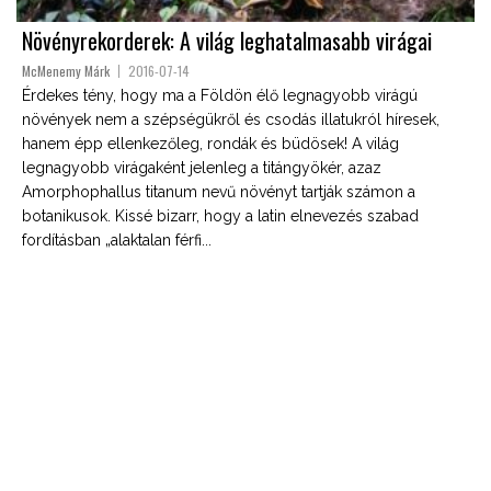
Növényrekorderek: A világ leghatalmasabb virágai
McMenemy Márk
2016-07-14
Érdekes tény, hogy ma a Földön élő legnagyobb virágú
növények nem a szépségükről és csodás illatukról híresek,
hanem épp ellenkezőleg, rondák és büdösek! A világ
legnagyobb virágaként jelenleg a titángyökér, azaz
Amorphophallus titanum nevű növényt tartják számon a
botanikusok. Kissé bizarr, hogy a latin elnevezés szabad
fordításban „alaktalan férfi...