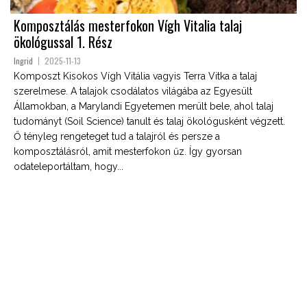
Komposztálás mesterfokon Vígh Vitalia talaj
ökológussal 1. Rész
Ingrid
2025-11-13
Komposzt Kisokos Vígh Vitália vagyis Terra Vitka a talaj
szerelmese. A talajok csodálatos világába az Egyesült
Államokban, a Marylandi Egyetemen merült bele, ahol talaj
tudományt (Soil Science) tanult és talaj ökológusként végzett.
Ő tényleg rengeteget tud a talajról és persze a
komposztálásról, amit mesterfokon űz. Így gyorsan
odateleportáltam, hogy...