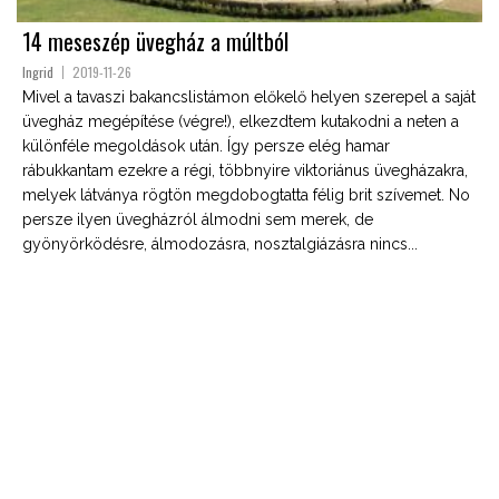
14 meseszép üvegház a múltból
Ingrid
2019-11-26
Mivel a tavaszi bakancslistámon előkelő helyen szerepel a saját
üvegház megépítése (végre!), elkezdtem kutakodni a neten a
különféle megoldások után. Így persze elég hamar
rábukkantam ezekre a régi, többnyire viktoriánus üvegházakra,
melyek látványa rögtön megdobogtatta félig brit szívemet. No
persze ilyen üvegházról álmodni sem merek, de
gyönyörködésre, álmodozásra, nosztalgiázásra nincs...