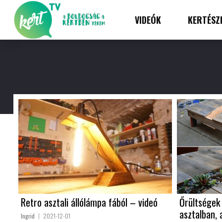
VIDEÓK
KERTÉSZ
Retro asztali állólámpa fából – videó
Őrültségek 
asztalban, 
Ingrid
2021-12-01