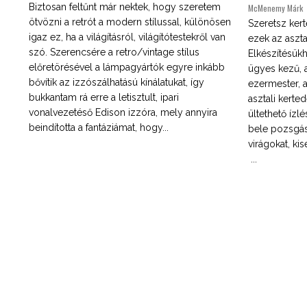
Biztosan feltűnt már nektek, hogy szeretem
McMenemy Márk
ötvözni a retrót a modern stílussal, különösen
Szeretsz ker
igaz ez, ha a világításról, világítótestekről van
ezek az aszt
szó. Szerencsére a retro/vintage stílus
Elkészítésük
előretörésével a lámpagyártók egyre inkább
ügyes kezű, 
bővítik az izzószálhatású kínálatukat, így
ezermester, a
bukkantam rá erre a letisztult, ipari
asztali kerte
vonalvezetéső Edison izzóra, mely annyira
ültethető ízl
beindította a fantáziámat, hogy...
bele pozsgáso
virágokat, kis
...