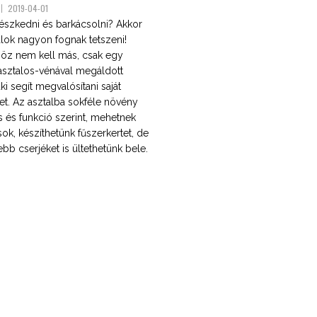
2019-04-01
tészkedni és barkácsolni? Akkor
alok nagyon fognak tetszeni!
höz nem kell más, csak egy
asztalos-vénával megáldott
ki segít megvalósítani saját
det. Az asztalba sokféle növény
és és funkció szerint, mehetnek
k, készíthetünk fűszerkertet, de
ebb cserjéket is ültethetünk bele.